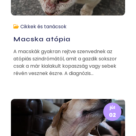
Cikkek és tanácsok
Macska atópia
A macskák gyakran rejtve szenvednek az
atópiás szindrómától, amit a gazdik sokszor
csak a már kialakult kopaszság vagy sebek
révén vesznek észre. A diagnózis...
júl
02