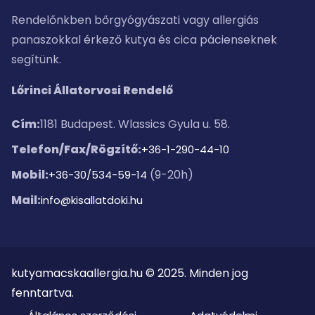
Rendelőnkben bőrgyógyászati vagy allergiás
panaszokkal érkező kutya és cica pácienseknek
segítünk.
Lőrinci Állatorvosi Rendelő
Cím:
1181 Budapest. Wlassics Gyula u. 58.
Telefon/Fax/Rögzítő:
+36-1-290-44-10
Mobil:
(9-20h)
+36-30/534-59-14
Mail:
info@kisallatdoki.hu
kutyamacskaallergia.hu © 2025. Minden jog
fenntartva.