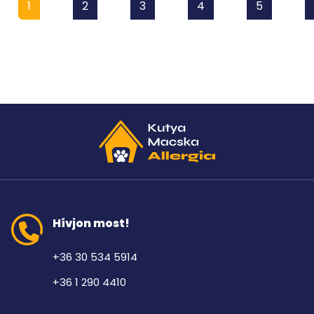
1
2
3
4
5
Hívjon most!
+36 30 534 5914
+36 1 290 4410