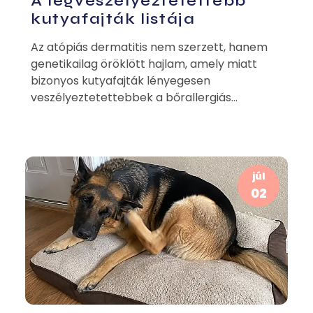
A legveszélyeztetettebb
kutyafajták listája
Az atópiás dermatitis nem szerzett, hanem
genetikailag öröklött hajlam, amely miatt
bizonyos kutyafajták lényegesen
veszélyeztetettebbek a bőrallergiás...
júl
02