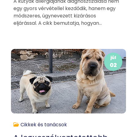
A kutyák allergiájának diagnosztizálása nem
egy gyors vérvétellel kezdődik, hanem egy
módszeres, úgynevezett kizárásos
eljárással. A cikk bemutatja, hogyan...
júl
02
Cikkek és tanácsok