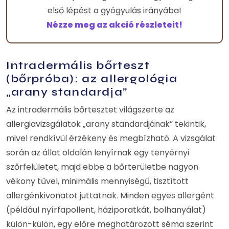
első lépést a gyógyulás irányába!
Nézze meg az akció részleteit!
Intradermális bőrteszt
(bőrpróba): az allergológia
„arany standardja”
Az intradermális bőrtesztet világszerte az
allergiavizsgálatok „arany standardjának” tekintik,
mivel rendkívül érzékeny és megbízható. A vizsgálat
során az állat oldalán lenyírnak egy tenyérnyi
szőrfelületet, majd ebbe a bőrterületbe nagyon
vékony tűvel, minimális mennyiségű, tisztított
allergénkivonatot juttatnak. Minden egyes allergént
(például nyírfapollent, háziporatkát, bolhanyálat)
külön-külön, egy előre meghatározott séma szerint