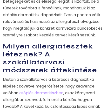
betegségeket és az eleségallergiát is kizártuk, de a
tünetek továbbra is fennállnak, mondhatjuk ki az
atópiás dermatitisz diagnózisát. Ezen a ponton válik
relevánssá és hasznossá az allergiateszt elvégzése,
hogy megtaláljuk a konkrét környezeti bűnösöket és
személyre szabott kezelési tervet készíthessünk.
Milyen allergiatesztek
léteznek? A
szakállatorvosi
módszerek áttekintése
Miután a szakállatorvos a kizárásos diagnosztika
lépéseit követve megerősítette, hogy kedvence
valóban
atópiás dermatitiszben
, azaz környezeti
allergiában szenved, felmerül a kérdés: hogyan
tovább? A következő, kulcsfontosságú lépés annak