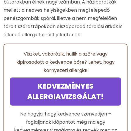
bútorokban élnek nagy számban. A háziporatkák
mellett a nedves helyiségekben megtelepedő
penészgombák spórái, illetve a nem megfelelően
tárolt száraztápokban elszaporodó tárolási atkák is
állandó allergiaforrást jelentenek.
Viszket, vakarózik, hullik a szőre vagy
kipirosodott a kedvence bőre? Lehet, hogy
környezeti allergia!
KEDVEZMÉNYES
ALLERGIAVIZSGÁLAT!
Ne hagyja, hogy kedvence szenvedjen –
foglaljanak időpontot még ma egy
kedvezményes vizsgálatra és tegyék meg az