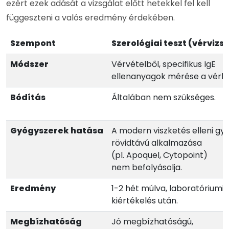
ezért ezek adását a vizsgálat előtt hetekkel fel kell
függeszteni a valós eredmény érdekében.
Szempont
Szerológiai teszt (vérvizs
Módszer
Vérvételből, specifikus IgE
ellenanyagok mérése a vérb
Bódítás
Általában nem szükséges.
Gyógyszerek hatása
A modern viszketés elleni gy
rövidtávú alkalmazása
(pl. Apoquel, Cytopoint)
nem befolyásolja.
Eredmény
1-2 hét múlva, laboratóriumi
kiértékelés után.
Megbízhatóság
Jó megbízhatóságú,