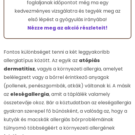
foglaljanak időpontot még ma egy
kedvezményes vizsgálatra és tegyék meg az
első lépést a gyógyulás irányába!
Nézze meg az akció részleteit!
Fontos különbséget tenni a két leggyakoribb
allergiatípus között. Az egyik az
atópiás
dermatitisz
, vagyis a környezeti allergia, amelyet
belélegzett vagy a bőrrel érintkező anyagok
(pollenek, penészgombák, atkák) váltanak ki. A másik
az
eleségallergia
, amit a táplálék valamely
összetevője okoz. Bár a köztudatban az eleségallergia
gyakran szerepel fő bűnösként, a valóság az, hogy a
kutyák és macskák allergiás bőrproblémáinak
túlnyomó többségéért a környezeti allergének