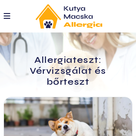
etbemutatók
ie
Allergiateszt:
Vérvizsgálat és
bőrteszt