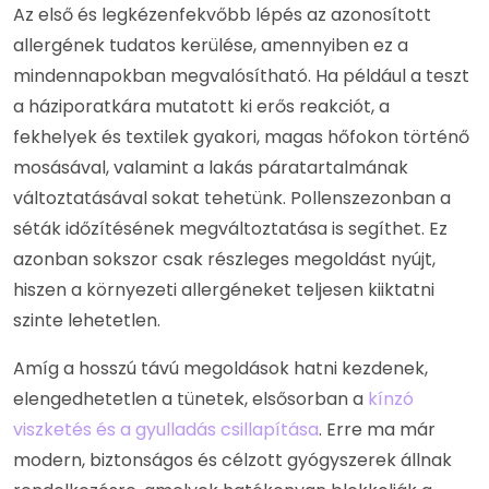
Az első és legkézenfekvőbb lépés az azonosított
allergének tudatos kerülése, amennyiben ez a
mindennapokban megvalósítható. Ha például a teszt
a háziporatkára mutatott ki erős reakciót, a
fekhelyek és textilek gyakori, magas hőfokon történő
mosásával, valamint a lakás páratartalmának
változtatásával sokat tehetünk. Pollenszezonban a
séták időzítésének megváltoztatása is segíthet. Ez
azonban sokszor csak részleges megoldást nyújt,
hiszen a környezeti allergéneket teljesen kiiktatni
szinte lehetetlen.
Amíg a hosszú távú megoldások hatni kezdenek,
elengedhetetlen a tünetek, elsősorban a
kínzó
viszketés és a gyulladás csillapítása
. Erre ma már
modern, biztonságos és célzott gyógyszerek állnak