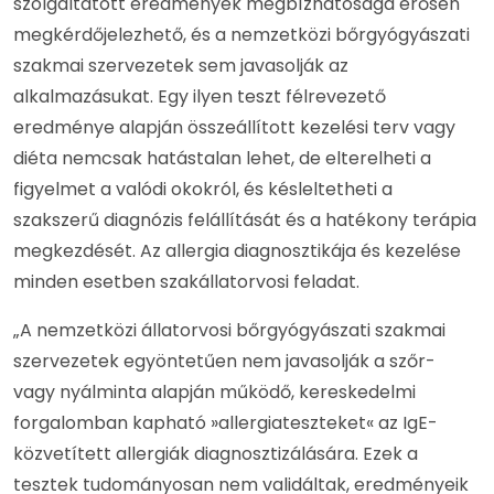
szolgáltatott eredmények megbízhatósága erősen
megkérdőjelezhető, és a nemzetközi bőrgyógyászati
szakmai szervezetek sem javasolják az
alkalmazásukat. Egy ilyen teszt félrevezető
eredménye alapján összeállított kezelési terv vagy
diéta nemcsak hatástalan lehet, de elterelheti a
figyelmet a valódi okokról, és késleltetheti a
szakszerű diagnózis felállítását és a hatékony terápia
megkezdését. Az allergia diagnosztikája és kezelése
minden esetben szakállatorvosi feladat.
„A nemzetközi állatorvosi bőrgyógyászati szakmai
szervezetek egyöntetűen nem javasolják a szőr-
vagy nyálminta alapján működő, kereskedelmi
forgalomban kapható »allergiateszteket« az IgE-
közvetített allergiák diagnosztizálására. Ezek a
tesztek tudományosan nem validáltak, eredményeik