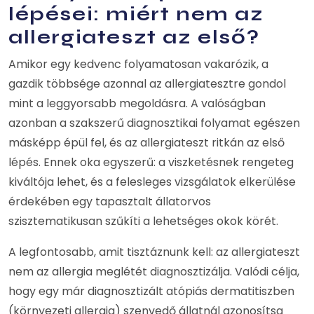
lépései: miért nem az
allergiateszt az első?
Amikor egy kedvenc folyamatosan vakarózik, a
gazdik többsége azonnal az allergiatesztre gondol
mint a leggyorsabb megoldásra. A valóságban
azonban a szakszerű diagnosztikai folyamat egészen
másképp épül fel, és az allergiateszt ritkán az első
lépés. Ennek oka egyszerű: a viszketésnek rengeteg
kiváltója lehet, és a felesleges vizsgálatok elkerülése
érdekében egy tapasztalt állatorvos
szisztematikusan szűkíti a lehetséges okok körét.
A legfontosabb, amit tisztáznunk kell: az allergiateszt
nem az allergia meglétét diagnosztizálja. Valódi célja,
hogy egy már diagnosztizált atópiás dermatitiszben
(környezeti allergia) szenvedő állatnál azonosítsa