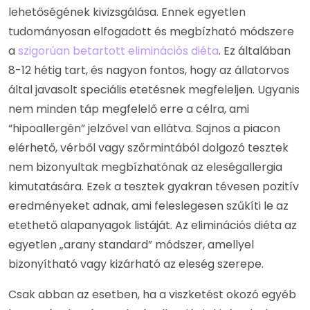
lehetőségének kivizsgálása. Ennek egyetlen
tudományosan elfogadott és megbízható módszere
a
szigorúan betartott eliminációs diéta
. Ez általában
8-12 hétig tart, és nagyon fontos, hogy az állatorvos
által javasolt speciális etetésnek megfeleljen. Ugyanis
nem minden táp megfelelő erre a célra, ami
“hipoallergén” jelzővel van ellátva. Sajnos a piacon
elérhető, vérből vagy szőrmintából dolgozó tesztek
nem bizonyultak megbízhatónak az eleségallergia
kimutatására. Ezek a tesztek gyakran tévesen pozitív
eredményeket adnak, ami feleslegesen szűkíti le az
etethető alapanyagok listáját. Az eliminációs diéta az
egyetlen „arany standard” módszer, amellyel
bizonyítható vagy kizárható az eleség szerepe.
Csak abban az esetben, ha a viszketést okozó egyéb