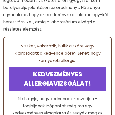
legtöbb modern, viszketés elleni gyógyszer sem
befolyásolja jelentősen az eredményt. Hátránya
ugyanakkor, hogy az eredményre általában egy-két
hetet várni kell, amíg a laboratórium elvégzi a
részletes elemzést.
Viszket, vakarózik, hullik a szőre vagy
kipirosodott a kedvence bőre? Lehet, hogy
környezeti allergia!
KEDVEZMÉNYES
ALLERGIAVIZSGÁLAT!
Ne hagyja, hogy kedvence szenvedjen –
foglaljanak időpontot még ma egy
kedvezményes vizsgálatra és tegyék meg az