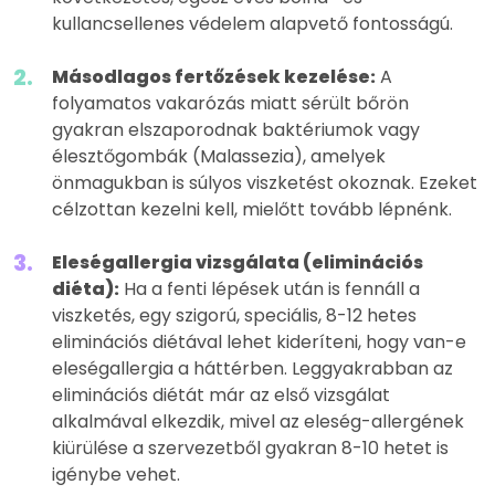
kullancsellenes védelem alapvető fontosságú.
Másodlagos fertőzések kezelése:
A
folyamatos vakarózás miatt sérült bőrön
gyakran elszaporodnak baktériumok vagy
élesztőgombák (Malassezia), amelyek
önmagukban is súlyos viszketést okoznak. Ezeket
célzottan kezelni kell, mielőtt tovább lépnénk.
Eleségallergia vizsgálata (eliminációs
diéta):
Ha a fenti lépések után is fennáll a
viszketés, egy szigorú, speciális, 8-12 hetes
eliminációs diétával lehet kideríteni, hogy van-e
eleségallergia a háttérben. Leggyakrabban az
eliminációs diétát már az első vizsgálat
alkalmával elkezdik, mivel az eleség-allergének
kiürülése a szervezetből gyakran 8-10 hetet is
igénybe vehet.