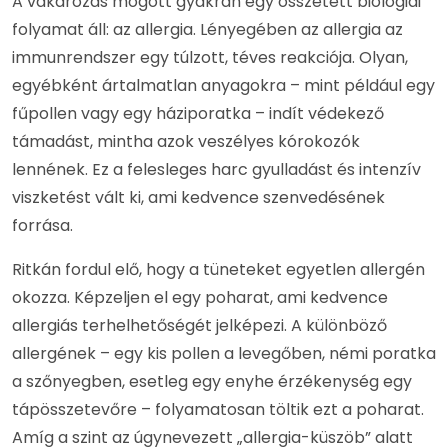
A vakarózás mögött gyakran egy összetett biológiai
folyamat áll: az allergia. Lényegében az allergia az
immunrendszer egy túlzott, téves reakciója. Olyan,
egyébként ártalmatlan anyagokra – mint például egy
fűpollen vagy egy háziporatka – indít védekező
támadást, mintha azok veszélyes kórokozók
lennének. Ez a felesleges harc gyulladást és intenzív
viszketést vált ki, ami kedvence szenvedésének
forrása.
Ritkán fordul elő, hogy a tüneteket egyetlen allergén
okozza. Képzeljen el egy poharat, ami kedvence
allergiás terhelhetőségét jelképezi. A különböző
allergének – egy kis pollen a levegőben, némi poratka
a szőnyegben, esetleg egy enyhe érzékenység egy
tápösszetevőre – folyamatosan töltik ezt a poharat.
Amíg a szint az úgynevezett „allergia-küszöb” alatt