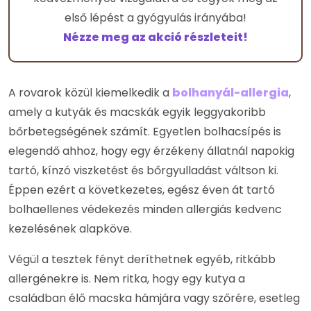
első lépést a gyógyulás irányába!
Nézze meg az akció részleteit!
A rovarok közül kiemelkedik a
bolhanyál-allergia
,
amely a kutyák és macskák egyik leggyakoribb
bőrbetegségének számít. Egyetlen bolhacsípés is
elegendő ahhoz, hogy egy érzékeny állatnál napokig
tartó, kínzó viszketést és bőrgyulladást váltson ki.
Éppen ezért a következetes, egész éven át tartó
bolhaellenes védekezés minden allergiás kedvenc
kezelésének alapköve.
Végül a tesztek fényt deríthetnek egyéb, ritkább
allergénekre is. Nem ritka, hogy egy kutya a
családban élő macska hámjára vagy szőrére, esetleg