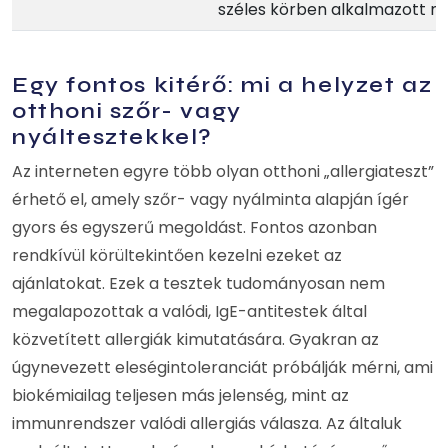
széles körben alkalmazott m
Egy fontos kitérő: mi a helyzet az
otthoni szőr- vagy
nyáltesztekkel?
Az interneten egyre több olyan otthoni „allergiateszt”
érhető el, amely szőr- vagy nyálminta alapján ígér
gyors és egyszerű megoldást. Fontos azonban
rendkívül körültekintően kezelni ezeket az
ajánlatokat. Ezek a tesztek tudományosan nem
megalapozottak a valódi, IgE-antitestek által
közvetített allergiák kimutatására. Gyakran az
úgynevezett eleségintoleranciát próbálják mérni, ami
biokémiailag teljesen más jelenség, mint az
immunrendszer valódi allergiás válasza. Az általuk