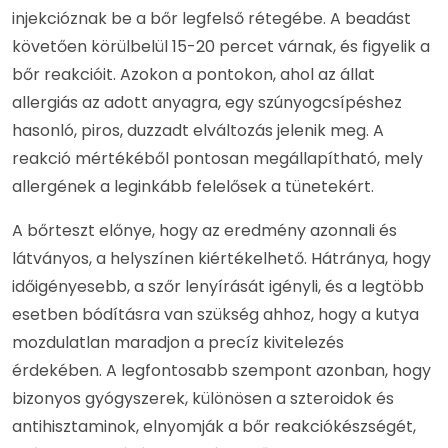
injekcióznak be a bőr legfelső rétegébe. A beadást
követően körülbelül 15-20 percet várnak, és figyelik a
bőr reakcióit. Azokon a pontokon, ahol az állat
allergiás az adott anyagra, egy szúnyogcsípéshez
hasonló, piros, duzzadt elváltozás jelenik meg. A
reakció mértékéből pontosan megállapítható, mely
allergének a leginkább felelősek a tünetekért.
A bőrteszt előnye, hogy az eredmény azonnali és
látványos, a helyszínen kiértékelhető. Hátránya, hogy
időigényesebb, a szőr lenyírását igényli, és a legtöbb
esetben bódításra van szükség ahhoz, hogy a kutya
mozdulatlan maradjon a precíz kivitelezés
érdekében. A legfontosabb szempont azonban, hogy
bizonyos gyógyszerek, különösen a szteroidok és
antihisztaminok, elnyomják a bőr reakciókészségét,