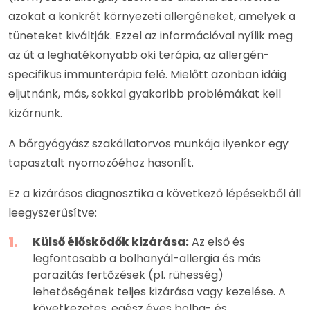
azokat a konkrét környezeti allergéneket, amelyek a
tüneteket kiváltják. Ezzel az információval nyílik meg
az út a leghatékonyabb oki terápia, az allergén-
specifikus immunterápia felé. Mielőtt azonban idáig
eljutnánk, más, sokkal gyakoribb problémákat kell
kizárnunk.
A bőrgyógyász szakállatorvos munkája ilyenkor egy
tapasztalt nyomozóéhoz hasonlít.
Ez a kizárásos diagnosztika a következő lépésekből áll
leegyszerűsítve:
Külső élősködők kizárása:
Az első és
legfontosabb a bolhanyál-allergia és más
parazitás fertőzések (pl. rühesség)
lehetőségének teljes kizárása vagy kezelése. A
következetes, egész éves bolha- és