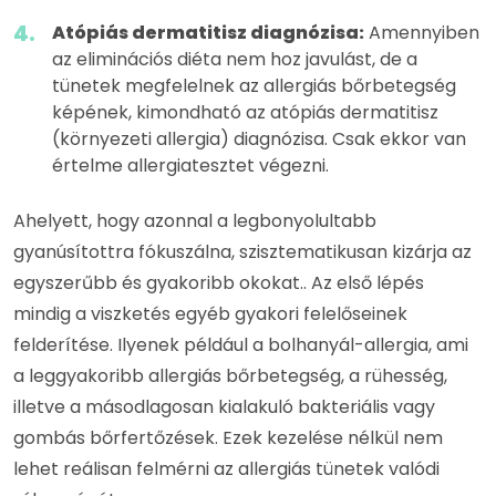
Atópiás dermatitisz diagnózisa:
Amennyiben
az eliminációs diéta nem hoz javulást, de a
tünetek megfelelnek az allergiás bőrbetegség
képének, kimondható az atópiás dermatitisz
(környezeti allergia) diagnózisa. Csak ekkor van
értelme allergiatesztet végezni.
Ahelyett, hogy azonnal a legbonyolultabb
gyanúsítottra fókuszálna, szisztematikusan kizárja az
egyszerűbb és gyakoribb okokat.. Az első lépés
mindig a viszketés egyéb gyakori felelőseinek
felderítése. Ilyenek például a bolhanyál-allergia, ami
a leggyakoribb allergiás bőrbetegség, a rühesség,
illetve a másodlagosan kialakuló bakteriális vagy
gombás bőrfertőzések. Ezek kezelése nélkül nem
lehet reálisan felmérni az allergiás tünetek valódi