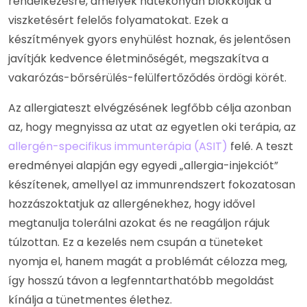
rendelkezésre, amelyek hatékonyan blokkolják a
viszketésért felelős folyamatokat. Ezek a
készítmények gyors enyhülést hoznak, és jelentősen
javítják kedvence életminőségét, megszakítva a
vakarózás-bőrsérülés-felülfertőződés ördögi körét.
Az allergiateszt elvégzésének legfőbb célja azonban
az, hogy megnyissa az utat az egyetlen oki terápia, az
allergén-specifikus immunterápia (ASIT)
felé. A teszt
eredményei alapján egy egyedi „allergia-injekciót”
készítenek, amellyel az immunrendszert fokozatosan
hozzászoktatjuk az allergénekhez, hogy idővel
megtanulja tolerálni azokat és ne reagáljon rájuk
túlzottan. Ez a kezelés nem csupán a tüneteket
nyomja el, hanem magát a problémát célozza meg,
így hosszú távon a legfenntarthatóbb megoldást
kínálja a tünetmentes élethez.