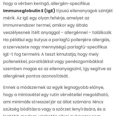
hogy a vérben keringő, allergén-specifikus
Immunoglobulin E (IgE)
típusú ellenanyagok szintjét
mérik. Az IgE egy olyan fehérje, amelyet az
immunrendszer termel, amikor egy általa
veszélyesnek ítélt anyaggal – allergénnel – találkozik.
Ha például egy kutyus a parlagfű pollenjére allergiás,
a szervezete nagy mennyiségű parlagfű-specifikus
IgE-t fog termelni. A teszt kimutatja, hogy mely
pollenekkel, poratkákkal vagy penészgombákkal
szemben magas ez az ellenanyagszint, így segítve az
allergének pontos azonosítását.
Ennek a módszernek az egyik legnagyobb előnye,
hogy a mintavétel egy rutin vérvétellel megoldható,
ami minimális stresszel jár az állat számára. Nincs
szükség bódításra vagy a szőrzet lenyírására, és a