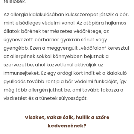
felelősek.
Az allergia kialakulásában kulcsszerepet játszik a bőr,
mint elsődleges védelmi vonal. Az atópiára hajlamos
állatok bőrének természetes védőrétege, az
úgynevezett bőrbarrier gyakran sérült vagy
gyengébb. Ezen a meggyengült „védőfalon” keresztül
az allergének sokkal könnyebben bejutnak a
szervezetbe, ahol közvetlenül aktiválják az
immunsejteket. Ez egy ördögi kört indít el: a kialakuló
gyulladás tovább rontja a bőr védelmi funkcióját, így
még több allergén juthat be, ami tovább fokozza a
viszketést és a tünetek súlyosságát.
Viszket, vakarózik, hullik a szőre
kedvencének?