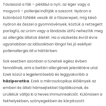
Tavasszal a fák – például a nyír, az éger vagy a
mogyoró – pollenjei indítják a szezont. Nyáron a
különböző fűfélék veszik át a főszerepet, míg késő
nyáron és ősszel a gyomnövények, köztük a rettegett
parlagfű, az üröm vagy a lándzsás útifű nehezítik meg
az allergiás állatok életét. Ha a viszketés évről évre
ugyanabban az időszakban lángol fel, jó eséllyel
pollenallergia áll a háttérben.
Sok esetben azonban a tünetek egész évben
fennállnak, ami a beltéri allergének jelenlétére utal.
Ezek közül a legjelentősebb és leggyakoribb a
háziporatka
. Ezek a mikroszkopikus élőlények az
emberi és állati hámsejtekkel táplálkoznak, és
ürülékük váltja ki a heves immunreakciót. Különösen a
fekhelyekben, szőnyegekben és kárpitozott