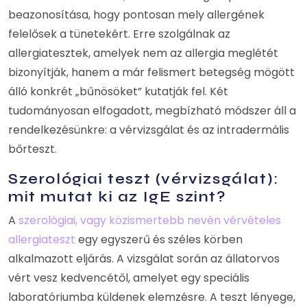
beazonosítása, hogy pontosan mely allergének
felelősek a tünetekért. Erre szolgálnak az
allergiatesztek, amelyek nem az allergia meglétét
bizonyítják, hanem a már felismert betegség mögött
álló konkrét „bűnösöket” kutatják fel. Két
tudományosan elfogadott, megbízható módszer áll a
rendelkezésünkre: a vérvizsgálat és az intradermális
bőrteszt.
Szerológiai teszt (vérvizsgálat):
mit mutat ki az IgE szint?
A
szerológiai, vagy közismertebb nevén vérvételes
allergiateszt
egy egyszerű és széles körben
alkalmazott eljárás. A vizsgálat során az állatorvos
vért vesz kedvencétől, amelyet egy speciális
laboratóriumba küldenek elemzésre. A teszt lényege,