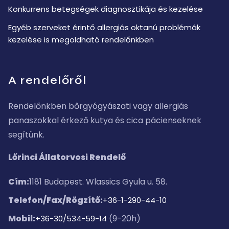
Konkurrens betegségek diagnosztikája és kezelése
Egyéb szerveket érintő allergiás oktanú problémák
kezelése is megoldható rendelőnkben
A rendelőről
Rendelőnkben bőrgyógyászati vagy allergiás
panaszokkal érkező kutya és cica pácienseknek
segítünk.
Lőrinci Állatorvosi Rendelő
Cím:
1181 Budapest. Wlassics Gyula u. 58.
Telefon/Fax/Rögzítő:
+36-1-290-44-10
Mobil:
(9-20h)
+36-30/534-59-14