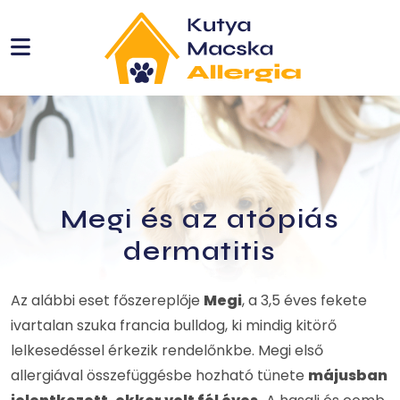
etbemutatók
ie
Megi és az atópiás
dermatitis
Az alábbi eset főszereplője
Megi
, a 3,5 éves fekete
ivartalan szuka francia bulldog, ki mindig kitörő
lelkesedéssel érkezik rendelőnkbe. Megi első
allergiával összefüggésbe hozható tünete
májusban