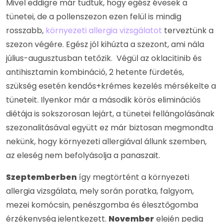
Mivel eddigre már tudtuk, hogy egész évesek a
tünetei, de a pollenszezon ezen felül is mindig
rosszabb,
környezeti allergia vizsgálatot
terveztünk a
szezon végére. Egész jól kihúzta a szezont, ami nála
július-augusztusban tetőzik. Végül az oklacitinib és
antihisztamin kombináció, 2 hetente fürdetés,
szükség esetén kendős+krémes kezelés mérsékelte a
tüneteit. Ilyenkor már a második körös eliminációs
diétája is sokszorosan lejárt, a tünetei fellángolásának
szezonalitásával együtt ez már biztosan megmondta
nekünk, hogy környezeti allergiával állunk szemben,
az eleség nem befolyásolja a panaszait.
Szeptemberben
így megtörtént a környezeti
allergia vizsgálata, mely során poratka, falgyom,
mezei komócsin, penészgomba és élesztőgomba
érzékenység jelentkezett.
November
elején pedig