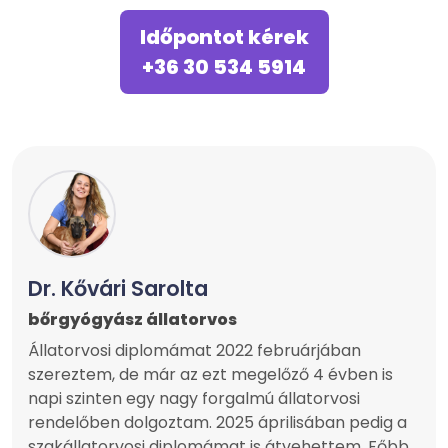
Időpontot kérek
+36 30 534 5914
Dr. Kővári Sarolta
bőrgyógyász állatorvos
Állatorvosi diplomámat 2022 februárjában
szereztem, de már az ezt megelőző 4 évben is
napi szinten egy nagy forgalmú állatorvosi
rendelőben dolgoztam. 2025 áprilisában pedig a
szakállatorvosi diplomámat is átvehettem. Főbb