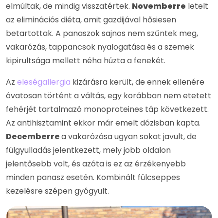
elmúltak, de mindig visszatértek.
Novemberre
letelt
az eliminációs diéta, amit gazdijával hősiesen
betartottak. A panaszok sajnos nem szűntek meg,
vakarózás, tappancsok nyalogatása és a szemek
kipirultsága mellett néha húzta a fenekét.
Az
eleségallergia
kizárásra került, de ennek ellenére
óvatosan történt a váltás, egy korábban nem etetett
fehérjét tartalmazó monoproteines táp következett.
Az antihisztamint ekkor már emelt dózisban kapta.
Decemberre
a vakarózása ugyan sokat javult, de
fülgyulladás jelentkezett, mely jobb oldalon
jelentősebb volt, és azóta is ez az érzékenyebb
minden panasz esetén. Kombinált fülcseppes
kezelésre szépen gyógyult.