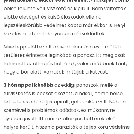
jelentkezett, ekkor volt fél éves.
A hasalj és comb
belső felülete volt viszkető és kipirult. Nem váltottak
előtte eleséget és külső élősködők ellen a
legszéleskörűbb védelmet kapta már ekkor is. Helyi
kezelésre a tünetek gyorsan mérséklődtek.
Mivel épp előtte volt az ivartalanítása és a műtéti
területet érintette leginkább a panasz, itt még csak
felmerült az allergiás háttérok, valószínűbbnek tűnt,
hogy a bőr alatti varratok irritálják a kutyust.
3 hónappal később
az eddigi panaszok mellé a
fülviszketés is becsatlakozott, a hasalj, comb belső
felülete és a hónalj is kipirult, göböcskés volt. Néha a
szemével is problémák adódtak, ez műkönnyre
gyorsan javult. Itt már az allergiás háttérok első
helyre került, hiszen a paraziták a teljes körű védelme