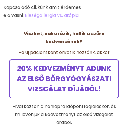
Kapcsolódó cikkünk amit érdemes
elolvasni:
Eleségallergia vs. atópia
Viszket, vakarózik, hullik a szőre
kedvencének?
Ha új páciensként érkezik hozzánk, akkor
20% KEDVEZMÉNYT ADUNK
AZ ELSŐ BŐRGYÓGYÁSZATI
VIZSGÁLAT DÍJÁBÓL!
Hivatkozzon a honlapra időpontfoglaláskor, és
mi levonjuk a kedvezményt az első vizsgálat
árából.