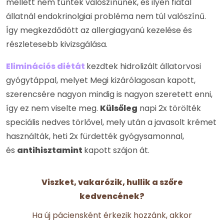
mellett nem tűntek valószínűnek, és ilyen fiatal
állatnál endokrinolgiai probléma nem túl valószínű.
Így megkezdődött az allergiagyanú kezelése és
részletesebb kivizsgálása.
Eliminációs diétát
kezdtek hidrolizált állatorvosi
gyógytáppal, melyet Megi kizárólagosan kapott,
szerencsére nagyon mindig is nagyon szeretett enni,
így ez nem viselte meg.
Külsőleg
napi 2x törölték
speciális nedves törlővel, mely után a javasolt krémet
használták, heti 2x fürdették gyógysamonnal,
és
antihisztamint
kapott szájon át.
Viszket, vakarózik, hullik a szőre
kedvencének?
Ha új páciensként érkezik hozzánk, akkor