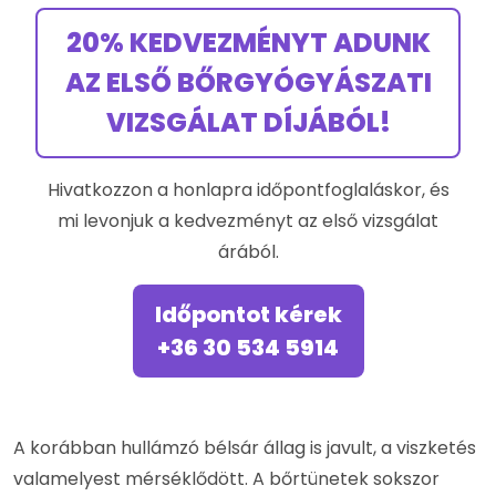
20% KEDVEZMÉNYT ADUNK
AZ ELSŐ BŐRGYÓGYÁSZATI
VIZSGÁLAT DÍJÁBÓL!
Hivatkozzon a honlapra időpontfoglaláskor, és
mi levonjuk a kedvezményt az első vizsgálat
árából.
Időpontot kérek
+36 30 534 5914
A korábban hullámzó bélsár állag is javult, a viszketés
valamelyest mérséklődött. A bőrtünetek sokszor