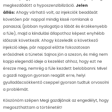
megkezdődött a hyposzenzibilizáció.
Jelen
állás:
Ahogy várható volt, az injekciók beadását
követően pár nappal mindig kissé romlanak a
panaszai, (jobban nyalogatja a lábát és érzékenyebb
a füle), majd a kiindulási állapothoz képest enyhébb
időszak következik. Ahogy közeledik a következő
injekció ideje, pár nappal előtte fokozatosan
erősödnek a tünetei. Sajnos jön a szezon, és még nem
kapja elegendő ideje a kezelést ahhoz, hogy ezt ne
érezze meg, nemrég a füle kezdett belobbanni. Mivel
a gazdi nagyon gyorsan reagált erre, helyi
gyulladáscsökkentő cseppel gyorsan tudtuk orvosolni
a problémát.
Köszönöm szépen Megi gazdijának az engedélyt, hogy
megoszthattam a történetét!