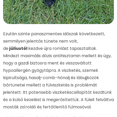
Ezután szinte panaszmentes időszak következett,
semmilyen jelentős tünete nem volt,
de
júliustól
kezdve újra romlást tapasztaltak.
Mindezt maximális dózis antihisztamin mellett és úgy,
hogy a gazdi biztosra ment és visszaváltott
hypoallergén gyógytápra. A viszketés, szemek
kipirultsága, hasalj-comb-hónalj és lábujjközök
bőrtünetei mellett a fülviszketés is problémát
jelentett. Itt potensebb viszketéscsillapítót kezdtünk
és a külső kezelést is megerősítettük. A füleit felváltva
mosták zsíroldó és fertőtlenítő fülmosóval.