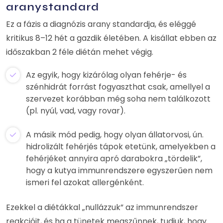
aranystandard
Ez a fázis a diagnózis arany standardja, és eléggé
kritikus 8–12 hét a gazdik életében. A kisállat ebben az
időszakban 2 féle diétán mehet végig.
Az egyik, hogy kizárólag olyan fehérje- és
szénhidrát forrást fogyaszthat csak, amellyel a
szervezet korábban még soha nem találkozott
(pl. nyúl, vad, vagy rovar).
A másik mód pedig, hogy olyan állatorvosi, ún.
hidrolizált fehérjés tápok etetünk, amelyekben a
fehérjéket annyira apró darabokra „tördelik”,
hogy a kutya immunrendszere egyszerűen nem
ismeri fel azokat allergénként.
Ezekkel a diétákkal „nullázzuk” az immunrendszer
reakcióit, és ha a tünetek megszűnnek, tudjuk, hogy