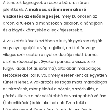
A tünetek legnagyobb része a bőrön, szőrön
jelentkezik. A
makacs, szűnni nem akaró
viszketés az elsődleges jel,
mely különösen az
arcon, a füleken, a mancsokon, alkaron, a hónaljban
és a lágyék környékén a legkifejezettebb.
A viszketés következtében a kutyák gyakran rágják
vagy nyalogatják a végtagjaikat, ami fehér vagy
világos szőr esetén a nyál oxidációja miatt barnás
elszíneződéssel jár. Gyakori panasz a visszatérő
fülgyulladás (otitis externa), általában másodlagos
fertőzésekkel társulva, amely esetenként az egyetlen
tünet is lehet. A vakarózás és rágás miatt másodlagos
elváltozások, mint például a bőrpír, a szőrhullás, a
pörkök, illetve a bőr sötétebbé és vastagabbá válása
(lichenifikáció) is kialakulhatnak. Ezen felül a
bűzmirigy-problémák és a fenék dörzsölése is