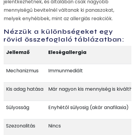
jelentkezhetnek, és általában csak nagyobb
mennyiségű bevitelnél váltanak ki panaszokat,
melyek enyhébbek, mint az allergiás reakciók.
Nézzük a különbségeket egy
rövid összefoglaló táblázatban:
Jellemző
Eleségallergia
Mechanizmus
Immunmediált
Kis adag hatása
Már nagyon kis mennyiség is kiváltha
Súlyosság
Enyhétől súlyosig (akár anafilaxia)
Szezonalitás
Nincs