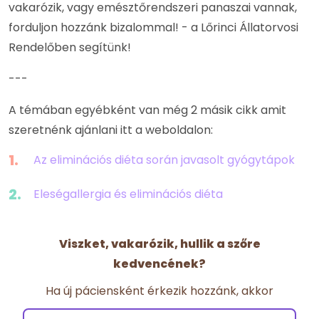
vakarózik, vagy emésztőrendszeri panaszai vannak,
forduljon hozzánk bizalommal! - a Lőrinci Állatorvosi
Rendelőben segítünk!
---
A témában egyébként van még 2 másik cikk amit
szeretnénk ajánlani itt a weboldalon:
Az eliminációs diéta során javasolt gyógytápok
Eleségallergia és eliminációs diéta
Viszket, vakarózik, hullik a szőre
kedvencének?
Ha új páciensként érkezik hozzánk, akkor