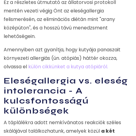
Ez a részletes útmutató az állatorvosi protokoll
mentén vezeti végig Önt az eleségallergia
felismerésén, az eliminációs diétán mint "arany
középúton", és a hosszú távú menedzsment
lehetőségein.
Amennyiben azt gyanítja, hogy kutyája panaszait
környezeti allergiás (ún. atópiás) háttér okozza,
olvassa el
külön cikkünket a kutya atópiáról.
Eleségallergia vs. eleség
intolerancia - A
kulcsfontosságú
különbségek
A táplálékra adott nemkívánatos reakciók széles
skálájával találkozhatunk, amelyek közül
a két