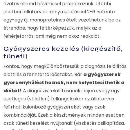
óvatos étrend bővítéssel próbálkozunk. Utóbbi
esetben állatorvosi iránymutatással 2-6 hetente
egy-egy új, monoproteines ételt vezethetünk be az
étrendbe, hogy feltérképezzük, melyik az a
fehérjeforrás, ami még nem okoz reakciót.
Gyógyszeres kezelés (kiegészítő,
tüneti)
Fontos, hogy megkülönböztessük a diagnózis felállítás
alatti és a fenntartó időszakot. Bár
a gyógyszerek
gyors enyhülést hoznak, nem helyettesíthetik a
diétát!
A diagnózis felállításának idejére, vagy egy
esetleges (véletlen) fellángoláskor az állatorvos
felírhati különböző gyógyszereket vagy azok
kombinációját. Ezek a készítmények minden esetben
csak tüneti kezelést nyújtanak (viszketés csillapítása,