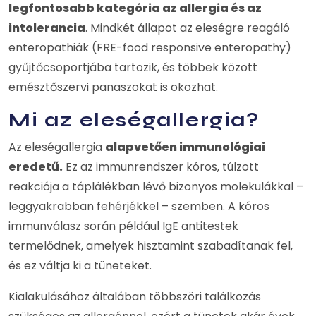
legfontosabb kategória az allergia és az
intolerancia
. Mindkét állapot az eleségre reagáló
enteropathiák (FRE-food responsive enteropathy)
gyűjtőcsoportjába tartozik, és többek között
emésztőszervi panaszokat is okozhat.
Mi az eleségallergia?
Az eleségallergia
alapvetően immunológiai
eredetű.
Ez az immunrendszer kóros, túlzott
reakciója a táplálékban lévő bizonyos molekulákkal –
leggyakrabban fehérjékkel – szemben. A kóros
immunválasz során például IgE antitestek
termelődnek, amelyek hisztamint szabadítanak fel,
és ez váltja ki a tüneteket.
Kialakulásához általában többszöri találkozás