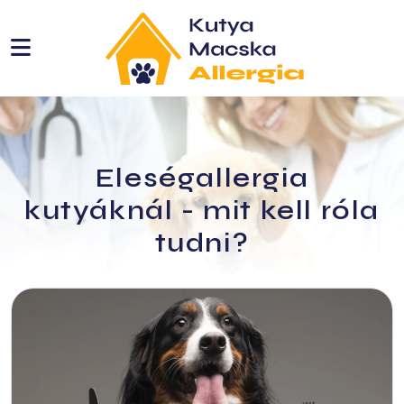
etbemutatók
ie
Eleségallergia
kutyáknál - mit kell róla
tudni?