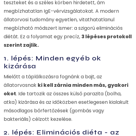
teszteket és a széles körben hirdetett, ám
megbízhatatlan IgE-vérvizsgálatokat. A modern
állatorvosi tudomány egyetlen, vitathatatlanul
megbízható módszert ismer: a szigorú eliminációs
diétát. Ez a folyamat egy precíz,
3 lépéses protokoll
szerint zajlik.
1. lépés: Minden egyéb ok
kizárása
Mielőtt a táplálkozásra fognánk a bajt, az
állatorvosnak
ki kell zárnia minden más, gyakori
okot
. Ide tartozik az összes külső parazita (bolha,
atka) kizárása és az időközben esetlegesen kialakult
másodlagos bőrfertőzések (gombás vagy
bakteriális) célzott kezelése.
2. lépés: Eliminációs diéta - az