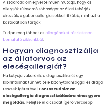
A szakirodalom egyértelműen mutatja, hogy az
allergiák túlnyomó többségét az állati fehérjék
okozzák, a gabonaallergia sokkal ritkább, mint azt a
köztudatban tartják.
Tudjon meg többet az
allergéneket részletesen
bemutató cikkünkből
.
Hogyan diagnosztizálja
az állatorvos az
eleségallergiát?
Ha kutyája vakarózik, a diagnosztikai út egy
labirintusnak tűnhet, tele bizonytalansággal és drága
tesztek ígéretével.
Fontos tudnia: az
eleségallergia diagnosztizálására nincs gyors
megoldás.
Felejtse el a csodát ígérő vércsepp