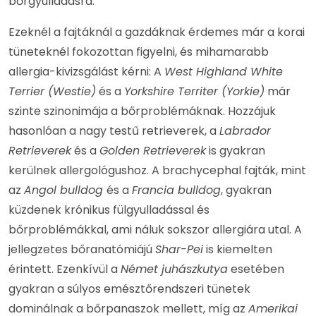
bőrgyulladásra.
Ezeknél a fajtáknál a gazdáknak érdemes már a korai
tüneteknél fokozottan figyelni, és mihamarabb
allergia-kivizsgálást kérni: A
West Highland White
Terrier (Westie)
és a
Yorkshire Territer (Yorkie)
már
szinte szinonimája a bőrproblémáknak. Hozzájuk
hasonlóan a nagy testű retrieverek, a
Labrador
Retrieverek
és a
Golden Retrieverek
is gyakran
kerülnek allergológushoz. A brachycephal fajták, mint
az
Angol bulldog
és a
Francia bulldog
, gyakran
küzdenek krónikus fülgyulladással és
bőrproblémákkal, ami náluk sokszor allergiára utal. A
jellegzetes bőranatómiájú
Shar-Pei
is kiemelten
érintett. Ezenkívül a
Német juhászkutya
esetében
gyakran a súlyos emésztőrendszeri tünetek
dominálnak a bőrpanaszok mellett, míg az
Amerikai