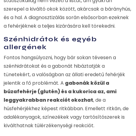
statisztikailag nem vezeti a listát, ám gyakran
szerepel a kiváltó okok között, akárcsak a bárányhús,
és a hal. A diagnosztizálás során elsősorban ezeknek
a fehérjéknek a teljes kizárására kell törekedni.
Szénhidrátok és egyéb
allergének
Fontos hangsúlyozni, hogy bár sokan tévesen a
szénhidrátokat és a gabonát hibáztatják a
tünetekért, a valóságban az állati eredetű fehérjék
jelentik a fő problémát. A
gabonák közül a
búzafehérje (glutén) és a kukorica az, ami
leggyakrabban reakciót okozhat
, de a
húsfehérjékhez képest ritkábban. Emellett ritkán, de
adalékanyagok, színezékek vagy tartósítószerek is
kiválthatnak túlérzékenységi reakciót.