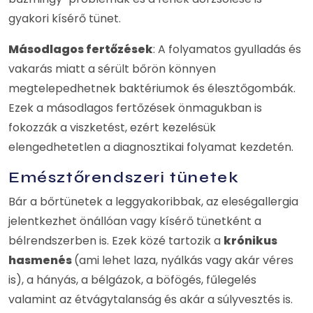
gyakori kísérő tünet.
Másodlagos fertőzések
: A folyamatos gyulladás és
vakarás miatt a sérült bőrön könnyen
megtelepedhetnek baktériumok és élesztőgombák.
Ezek a másodlagos fertőzések önmagukban is
fokozzák a viszketést, ezért kezelésük
elengedhetetlen a diagnosztikai folyamat kezdetén.
Emésztőrendszeri tünetek
Bár a bőrtünetek a leggyakoribbak, az eleségallergia
jelentkezhet önállóan vagy kísérő tünetként a
bélrendszerben is. Ezek közé tartozik a
krónikus
hasmenés
(ami lehet laza, nyálkás vagy akár véres
is), a hányás, a bélgázok, a böfögés, fűlegelés
valamint az étvágytalanság és akár a súlyvesztés is.