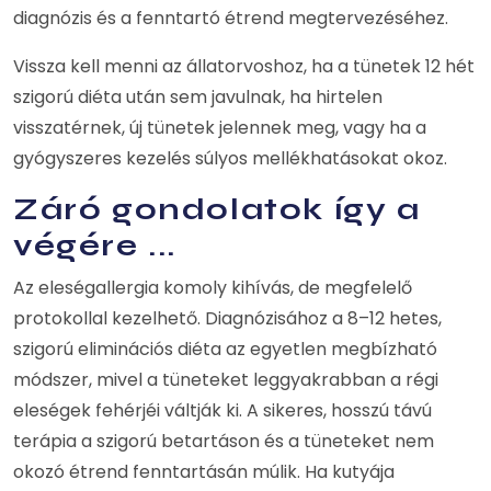
diagnózis és a fenntartó étrend megtervezéséhez.
Vissza kell menni az állatorvoshoz, ha a tünetek 12 hét
szigorú diéta után sem javulnak, ha hirtelen
visszatérnek, új tünetek jelennek meg, vagy ha a
gyógyszeres kezelés súlyos mellékhatásokat okoz.
Záró gondolatok így a
végére ...
Az eleségallergia komoly kihívás, de megfelelő
protokollal kezelhető. Diagnózisához a 8–12 hetes,
szigorú eliminációs diéta az egyetlen megbízható
módszer, mivel a tüneteket leggyakrabban a régi
eleségek fehérjéi váltják ki. A sikeres, hosszú távú
terápia a szigorú betartáson és a tüneteket nem
okozó étrend fenntartásán múlik. Ha kutyája