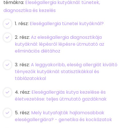
témákra:
Eleségallergia kutyáknál: tünetek,
diagnosztika és kezelés
1. rész:
Eleségallergia tünetei kutyáknál?
2. rész:
Az eleségallergia diagnosztikája
kutyáknál: lépésről lépésre útmutató az
eliminációs diétához
3. rész:
A leggyakoribb, eleség allergiát kiváltó
tényezők kutyáknál: statisztikákkal és
táblázatokkal
4. rész:
Eleségallergiás kutya kezelése és
életvezetése: teljes útmutató gazdáknak
5. rész:
Mely kutyafajták hajlamosabbak
eleségallergiára? - genetika és kockázatok