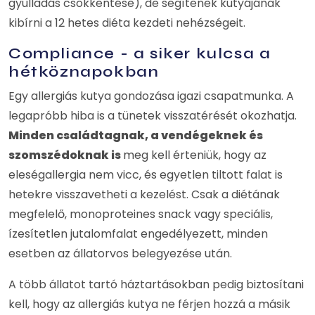
gyulladás csökkentése), de segítenek kutyájának
kibírni a 12 hetes diéta kezdeti nehézségeit.
Compliance - a siker kulcsa a
hétköznapokban
Egy allergiás kutya gondozása igazi csapatmunka. A
legapróbb hiba is a tünetek visszatérését okozhatja.
Minden családtagnak, a vendégeknek és
szomszédoknak is
meg kell érteniük, hogy az
eleségallergia nem vicc, és egyetlen tiltott falat is
hetekre visszavetheti a kezelést. Csak a diétának
megfelelő, monoproteines snack vagy speciális,
ízesítetlen jutalomfalat engedélyezett, minden
esetben az állatorvos belegyezése után.
A több állatot tartó háztartásokban pedig biztosítani
kell, hogy az allergiás kutya ne férjen hozzá a másik