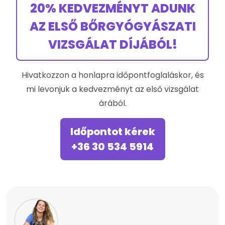
20% KEDVEZMÉNYT ADUNK
AZ ELSŐ BŐRGYÓGYÁSZATI
VIZSGÁLAT DÍJÁBÓL!
Hivatkozzon a honlapra időpontfoglaláskor, és
mi levonjuk a kedvezményt az első vizsgálat
árából.
Időpontot kérek
+36 30 534 5914