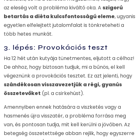
az eleség volt a probléma kiváltó oka. A
szigorú
betartás a diéta kulcsfontosságú eleme
, ugyanis
egyetlen elfelejtett jutalomfalat is tönkreteheti a
több hetes munkát.
3. lépés: Provokációs teszt
Ha 12 hét után kutyája tünetmentes, eljutott a célhoz!
De ahhoz, hogy biztosan tudjuk, mi a bűnös, el kell
végeznünk a provokációs tesztet. Ez azt jelenti, hogy
szándékosan visszavezetjük a régi, gyanús
összetevőket
(pl. a csirkehúst).
Amennyiben ennek hatására a viszketés vagy a
hasmenés újra visszatér, a probléma forrása meg
van, és pontosan tudja, mit kell kerülni a jövőben. Az
betegség összetettsége abban rejlik, hogy egyszerre