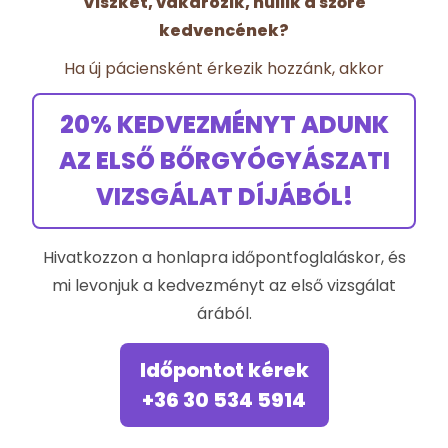
Viszket, vakarózik, hullik a szőre
kedvencének?
Ha új páciensként érkezik hozzánk, akkor
20% KEDVEZMÉNYT ADUNK
AZ ELSŐ BŐRGYÓGYÁSZATI
VIZSGÁLAT DÍJÁBÓL!
Hivatkozzon a honlapra időpontfoglaláskor, és
mi levonjuk a kedvezményt az első vizsgálat
árából.
Időpontot kérek
+36 30 534 5914