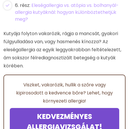
6. rész:
Eleségallergia vs. atópia vs. bolhanyál-
allergia kutyáknál: hogyan különböztethetjük
meg?
Kutyája folyton vakarózik, rágja a mancsát, gyakori
fülgyulladása van, vagy hasmenés kínozza? Az
eleségallergia az egyik leggyakrabban feltételezett,
ám sokszor félrediagnosztizált betegség a kutyák
körében.
Viszket, vakarózik, hullik a szőre vagy
kipirosodott a kedvence bőre? Lehet, hogy
környezeti allergia!
KEDVEZMÉNYES
ALLERGIAVIZSGÁLAT!