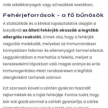
más adalékanyagok vagy színezékek esetében.
Fehérjeforrások - a fő bűnösök
A statisztikák és a klinikai tapasztalatok alapján a
kutyáknál
az állati fehérjék okozzák a legtöbb
allergiás reakciót.
Ennek oka, hogy a fehérjék
nagyobb molekulák, melyeket az immunrendszer
könnyebben felismer és ellenanyagot termel ellenük.
Leggyakrabban a marhahús a felelős, melyet a
kereskedelmi tápokban való magas aránya és erős
immunogenitása miatt rendszeresen a legfőbb
allergénként tartanak számon.
Ezt szorosan követi a szintén gyakran használt
tejtermékek és a tojás fehérjéje. Fontos tudni, hogy
bár sok gazdi azonnal a csirkét gyanúsítja, a csirke