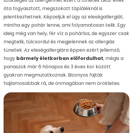
szükséges az allergénnel, ezért a tünetek akár évek
óta fogyasztott, megszokott tápláléknál is
jelentkezhetnek. Képzeljük el úgy az eleségallergiát,
mintha egy pohár lenne, ami folyamatosan telik. Egy
ideig még van hely, fér víz a pohárba, de egyszer csak
megtelik, túlcsordul és megjelennek az allergiás
tünetek. Az eleségallergiára éppen ezért jellemző,
hogy
bármely életkorban előfordulhat
, mégis a
panaszok már 6 hónapos és 3 éves kor között
gyakran megmutatkoznak. Bizonyos fajták
hajlamosabbak rá, de önmagában nem örökletes.