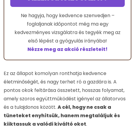
Ne hagyja, hogy kedvence szenvedjen –
foglaljanak időpontot még ma egy
kedvezményes vizsgálatra és tegyék meg az
első lépést a gyógyulás irányába!
Nézze meg az akció részleteit!
Ez az állapot komolyan ronthatja kedvence
életminőségét, és nagy terhet ró a gazdára is. A
pontos okok feltárása összetett, hosszas folyamat,
amely szoros együttműködést igényel az állatorvos
és a tulajdonos között.
A cél, hogy ne csak a
tüneteket enyhítsük, hanem megtaláljuk és
kiiktassuk a valódi kiváltó okot
.