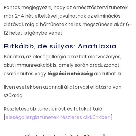
Fontos megjegyezni, hogy az emésztőszervi tünetek
már 2–4 hét elteltével javulhatnak az eliminációs
diétával, míg a bőrtünetek teljes megszűnése akár 6–
12 hetet is igénybe vehet.
Ritkább, de súlyos: Anafilaxia
Bár ritka, az eleségallergia okozhat életveszélyes,
akut immunreakciót is, amely során arcduzzanat,
csalánkiütés vagy
légzési nehézség
alakulhat ki.
Ilyen esetekben azonnali állatorvosi ellátásra van
szükség.
Részletesebb tünetleírást és fotókat talál
[
eleségallergia tünetek részletes cikkünkben
]