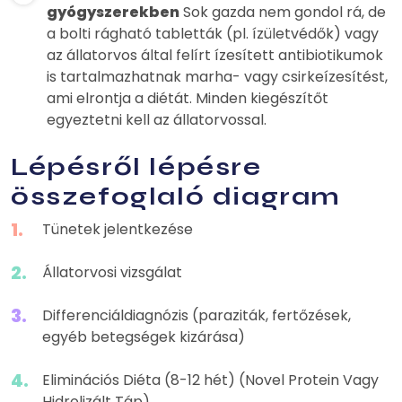
gyógyszerekben
Sok gazda nem gondol rá, de
a bolti rágható tabletták (pl. ízületvédők) vagy
az állatorvos által felírt ízesített antibiotikumok
is tartalmazhatnak marha- vagy csirkeízesítést,
ami elrontja a diétát. Minden kiegészítőt
egyeztetni kell az állatorvossal.
Lépésről lépésre
összefoglaló diagram
Tünetek jelentkezése
Állatorvosi vizsgálat
Differenciáldiagnózis (paraziták, fertőzések,
egyéb betegségek kizárása)
Eliminációs Diéta (8-12 hét) (Novel Protein Vagy
Hidrolizált Táp)