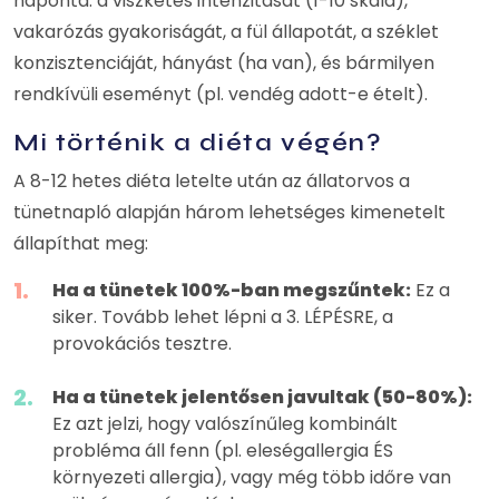
naponta: a viszketés intenzitását (1-10 skála),
vakarózás gyakoriságát, a fül állapotát, a széklet
konzisztenciáját, hányást (ha van), és bármilyen
rendkívüli eseményt (pl. vendég adott-e ételt).
Mi történik a diéta végén?
A 8-12 hetes diéta letelte után az állatorvos a
tünetnapló alapján három lehetséges kimenetelt
állapíthat meg:
Ha a tünetek 100%-ban megszűntek:
Ez a
siker. Tovább lehet lépni a 3. LÉPÉSRE, a
provokációs tesztre.
Ha a tünetek jelentősen javultak (50-80%):
Ez azt jelzi, hogy valószínűleg kombinált
probléma áll fenn (pl. eleségallergia ÉS
környezeti allergia), vagy még több időre van