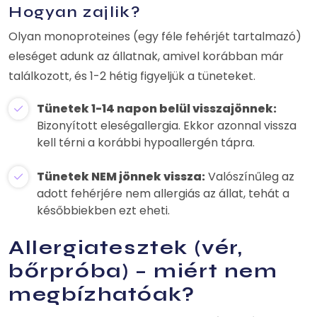
Hogyan zajlik?
Olyan monoproteines (egy féle fehérjét tartalmazó)
eleséget adunk az állatnak, amivel korábban már
találkozott, és 1-2 hétig figyeljük a tüneteket.
Tünetek 1-14 napon belül visszajönnek:
Bizonyított eleségallergia. Ekkor azonnal vissza
kell térni a korábbi hypoallergén tápra.
Tünetek NEM jönnek vissza:
Valószínűleg az
adott fehérjére nem allergiás az állat, tehát a
későbbiekben ezt eheti.
Allergiatesztek (vér,
bőrpróba) – miért nem
megbízhatóak?