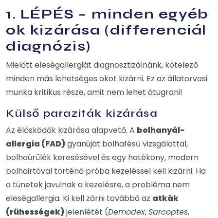
1. LÉPÉS – minden egyéb
ok kizárása (differenciál
diagnózis)
Mielőtt eleségallergiát diagnosztizálnánk, kötelező
minden más lehetséges okot kizárni. Ez az állatorvosi
munka kritikus része, amit nem lehet átugrani!
Külső paraziták kizárása
Az élősködők kizárása alapvető. A
bolhanyál-
allergia (FAD)
gyanúját bolhafésű vizsgálattal,
bolhaürülék keresésével és egy hatékony, modern
bolhairtóval történő próba kezeléssel kell kizárni. Ha
a tünetek javulnak a kezelésre, a probléma nem
eleségallergia. Ki kell zárni továbbá az
atkák
(rühességek)
jelenlétét (
Demodex
,
Sarcoptes
,