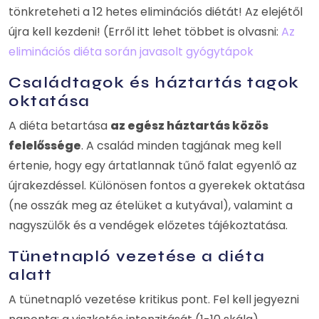
tönkreteheti a 12 hetes eliminációs diétát! Az elejétől
újra kell kezdeni! (Erről itt lehet többet is olvasni:
Az
eliminációs diéta során javasolt gyógytápok
Családtagok és háztartás tagok
oktatása
A diéta betartása
az egész háztartás közös
felelőssége
. A család minden tagjának meg kell
értenie, hogy egy ártatlannak tűnő falat egyenlő az
újrakezdéssel. Különösen fontos a gyerekek oktatása
(ne osszák meg az ételüket a kutyával), valamint a
nagyszülők és a vendégek előzetes tájékoztatása.
Tünetnapló vezetése a diéta
alatt
A tünetnapló vezetése kritikus pont. Fel kell jegyezni