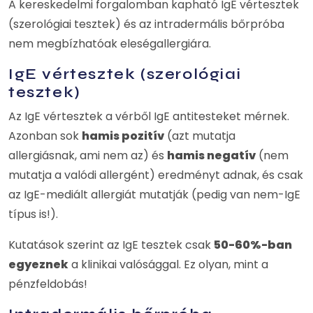
A kereskedelmi forgalomban kapható IgE vértesztek
(szerológiai tesztek) és az intradermális bőrpróba
nem megbízhatóak eleségallergiára.
IgE vértesztek (szerológiai
tesztek)
Az IgE vértesztek a vérből IgE antitesteket mérnek.
Azonban sok
hamis pozitív
(azt mutatja
allergiásnak, ami nem az) és
hamis negatív
(nem
mutatja a valódi allergént) eredményt adnak, és csak
az IgE-mediált allergiát mutatják (pedig van nem-IgE
típus is!).
Kutatások szerint az IgE tesztek csak
50-60%-ban
egyeznek
a klinikai valósággal. Ez olyan, mint a
pénzfeldobás!