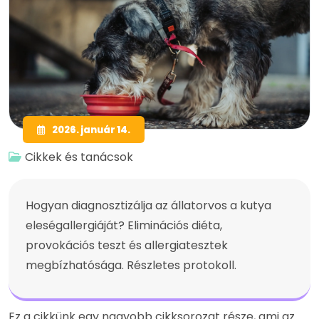
2026. január 14.
Cikkek és tanácsok
Hogyan diagnosztizálja az állatorvos a kutya
eleségallergiáját? Eliminációs diéta,
provokációs teszt és allergiatesztek
megbízhatósága. Részletes protokoll.
Ez a cikkünk egy nagyobb cikksorozat része, ami az