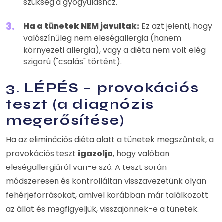
szükség a gyógyuláshoz.
Ha a tünetek NEM javultak:
Ez azt jelenti, hogy
valószínűleg nem eleségallergia (hanem
környezeti allergia), vagy a diéta nem volt elég
szigorú ("csalás" történt).
3. LÉPÉS – provokációs
teszt (a diagnózis
megerősítése)
Ha az eliminációs diéta alatt a tünetek megszűntek, a
provokációs teszt
igazolja
, hogy valóban
eleségallergiáról van-e szó. A teszt során
módszeresen és kontrolláltan visszavezetünk olyan
fehérjeforrásokat, amivel korábban már találkozott
az állat és megfigyeljük, visszajönnek-e a tünetek.