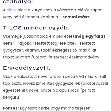
szabályai
A
diéta
alatt a kutya csak a választott diétás tápot
vagy házi étrendet kaphatja –
semmi mást
!
TILOS minden egyéb:
Csemege, jutalomfalat; emberi étel (
még egy falat
sem!
); rágóka, ízesített fogkefe játék; ízesített
gyógyszer, vitamin, táplálékkiegészítő; más állat
tápja; udvarról/utcáról felszedett ételmaradvány
Engedélyezett:
Csak a választott novel protein diéta VAGY hidrolizált
táp; tiszta ivóvíz; ízmentes gyógyszerek (állatorvossal
egyeztetni!); novel protein alapú snack (pl. főtt
kenguru)
Fontos:
Egy falat csirke vagy marha teljesen