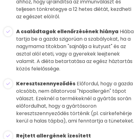
ahhoz, hogy újraindítsa az immunválaszt és
teljesen tönkretegye a 12 hetes diétát, kezdheti
az egészet elölről.
A családtagok ellenőrzésének hiánya
Hiába
tartja be a gazda szigorúan a szabályokat, ha a
nagymama titokban "sajnálja a kutyust" és az
asztal alól eteti, vagy a gyerekek leejtenek
valamit. A diéta betartatása az egész háztartás
közös felelőssége.
Keresztszennyeződés
Előfordul, hogy a gazda
olcsóbb, nem állatorvosi "hipoallergén" tápot
választ. Ezeknél a termékeknél a gyártás során
előfordulhat, hogy a gyártósoron
keresztszennyeződés történik (pl. csirkefehérje
kerül a halas tápba), ami fenntartja a tüneteket.
Rejtett allergének ízesített