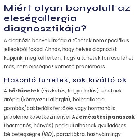
Miért olyan bonyolult az
eleségallergia
diagnosztikája?
A diagnózis bonyolultsága a tünetek nem specifikus
jellegéből fakad. Ahhoz, hogy helyes diagnózist
kapjunk, meg kell érteni, hogy a tünetek forrása lehet
más, nem eleséghez köthető probléma is.
Hasonló tünetek, sok kiváltó ok
A
bőrtünetek
(viszketés, fülgyulladás) lehetnek
atópia (környezeti allergia), bolhaallergia,
gombás/bakteriális fertőzés vagy hormonális
probléma következményei. Az
emésztési panaszok
(hasmenés, hányás) pedig utalhatnak gyulladásos
bélbetegségre (
IBD
), parazitákra, hasnyálmirigy-