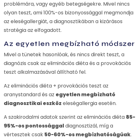
problémára, vagy egyéb betegségekre. Mivel nincs
olyan teszt, ami 100%-os bizonyossággal megmondja
az eleségallergiát, a diagnosztikában a kizárásos
stratégia az elfogadott.
Az egyetlen megbízható módszer
Mivel a tünetek hasonlóak, és nincs direkt teszt, a
diagnózis csak az eliminációs diéta és a provokációs
teszt alkalmazásával állítható fel.
Az eliminációs diéta + provokációs teszt az
aranystandard és az
egyetlen megbízható
diagnosztikai eszköz
eleségallergia esetén.
A szakirodalmi adatok szerint az eliminációs diéta
85-
95%-os pontossággal
diagnosztizál, míg a
vértesztek csak
50-60%-os megbízhatóságúak
.