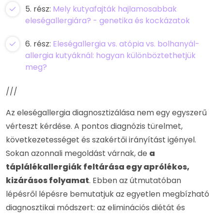
5. rész:
Mely kutyafajták hajlamosabbak
eleségallergiára? - genetika és kockázatok
6. rész:
Eleségallergia vs. atópia vs. bolhanyál-
allergia kutyáknál: hogyan különböztethetjük
meg?
///
Az eleségallergia diagnosztizálása nem egy egyszerű
vérteszt kérdése. A pontos diagnózis türelmet,
következetességet és szakértői irányítást igényel.
Sokan azonnali megoldást várnak, de
a
táplálékallergiák feltárása egy aprólékos,
kizárásos folyamat
. Ebben az útmutatóban
lépésről lépésre bemutatjuk az egyetlen megbízható
diagnosztikai módszert: az eliminációs diétát és