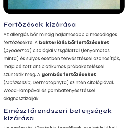
Fertőzések kizárása
Az allergiás bőr mindig hajlamosabb a másodlagos
fertőzésekre. A
bakteriális bőrfertőzéseket
(
pyoderma
) citológiai vizsgálattal (lenyomatos
minta) és súlyos esetben tenyésztéssel azonosítják,
majd célzott antibiotikumos próbakezeléssel
szüntetik meg. A
gombás fertőzéseket
(
Malassezia
, Dermatophyta) szintén citológiával,
Wood-lámpával és gombatenyésztéssel
diagnosztizálják.
Emésztőrendszeri betegségek
kizárása