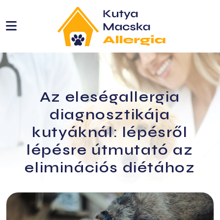
etbemutatók
ie
Az eleségallergia
diagnosztikája
kutyáknál: lépésről
lépésre útmutató az
eliminációs diétához