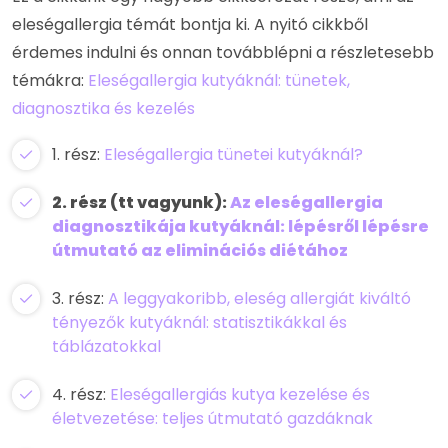
eleségallergia témát bontja ki. A nyitó cikkből
érdemes indulni és onnan továbblépni a részletesebb
témákra:
Eleségallergia kutyáknál: tünetek,
diagnosztika és kezelés
1. rész:
Eleségallergia tünetei kutyáknál?
2. rész (tt vagyunk):
Az eleségallergia
diagnosztikája kutyáknál: lépésről lépésre
útmutató az eliminációs diétához
3. rész:
A leggyakoribb, eleség allergiát kiváltó
tényezők kutyáknál: statisztikákkal és
táblázatokkal
4. rész:
Eleségallergiás kutya kezelése és
életvezetése: teljes útmutató gazdáknak