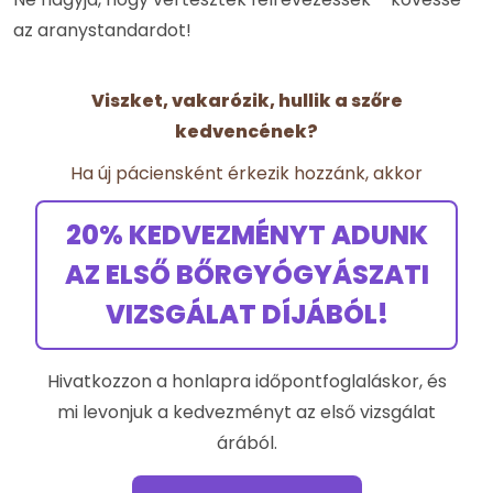
az aranystandardot!
Viszket, vakarózik, hullik a szőre
kedvencének?
Ha új páciensként érkezik hozzánk, akkor
20% KEDVEZMÉNYT ADUNK
AZ ELSŐ BŐRGYÓGYÁSZATI
VIZSGÁLAT DÍJÁBÓL!
Hivatkozzon a honlapra időpontfoglaláskor, és
mi levonjuk a kedvezményt az első vizsgálat
árából.