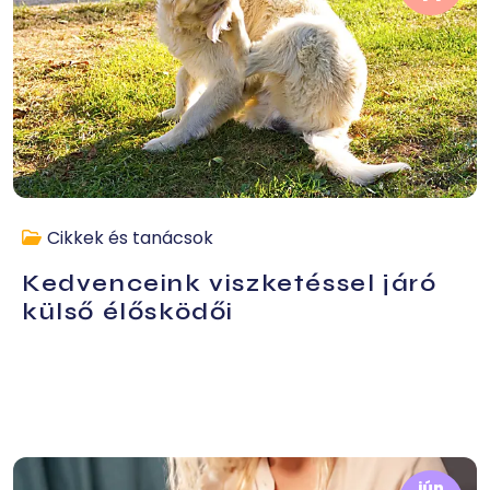
Cikkek és tanácsok
Kedvenceink viszketéssel járó
külső élősködői
jún