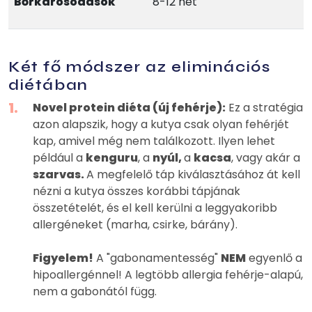
Bőrkárosodások
8-12 hét
Két fő módszer az eliminációs
diétában
Novel protein diéta (új fehérje):
Ez a stratégia
azon alapszik, hogy a kutya csak olyan fehérjét
kap, amivel még nem találkozott. Ilyen lehet
például a
kenguru
, a
nyúl,
a
kacsa
, vagy akár a
szarvas.
A megfelelő táp kiválasztásához át kell
nézni a kutya összes korábbi tápjának
összetételét, és el kell kerülni a leggyakoribb
allergéneket (marha, csirke, bárány).
Figyelem!
A "gabonamentesség"
NEM
egyenlő a
hipoallergénnel! A legtöbb allergia fehérje-alapú,
nem a gabonától függ.