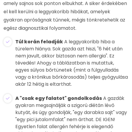
amely sajnos sok ponton elbukhat. A siker érdekében
el kell kerülni a leggyakoribb hibákat, amelyek
gyakran apróságnak tűnnek, mégis tönkretehetik az
egész diagnosztikai folyamatot.
Túl korán feladják
A leggyakoribb hiba a
türelem hiánya. Sok gazda azt hiszi, "6 hét után
nem javult, akkor biztosan nem allergia". Ez
tévedés! Ahogy a táblázatban is mutattuk,
egyes súlyos bőrtünetek (mint a fülgyulladás
vagy a krónikus bőrkárosodás) teljes gyógyulása
akár 12 hétig is eltarthat.
A "csak egy falatot" gondolkodás
A gazdák
gyakran megsajnálják a szigorú diétán lévő
kutyát, és úgy gondolják, "egy darabka sajt" vagy
"egy pici jutalomfalat" nem árthat. DE IGEN!
Egyetlen falat allergén fehérje is elegendő