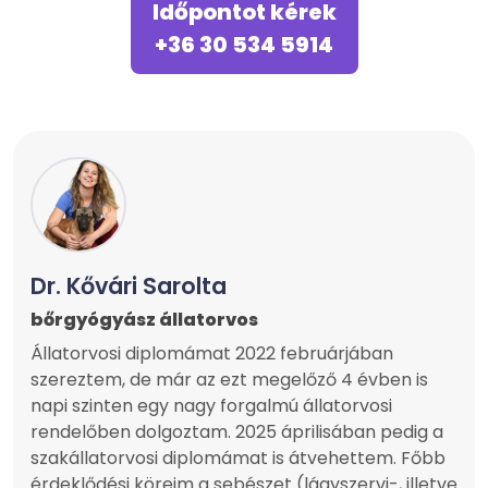
Időpontot kérek
+36 30 534 5914
Dr. Kővári Sarolta
bőrgyógyász állatorvos
Állatorvosi diplomámat 2022 februárjában
szereztem, de már az ezt megelőző 4 évben is
napi szinten egy nagy forgalmú állatorvosi
rendelőben dolgoztam. 2025 áprilisában pedig a
szakállatorvosi diplomámat is átvehettem. Főbb
érdeklődési köreim a sebészet (lágyszervi-, illetve