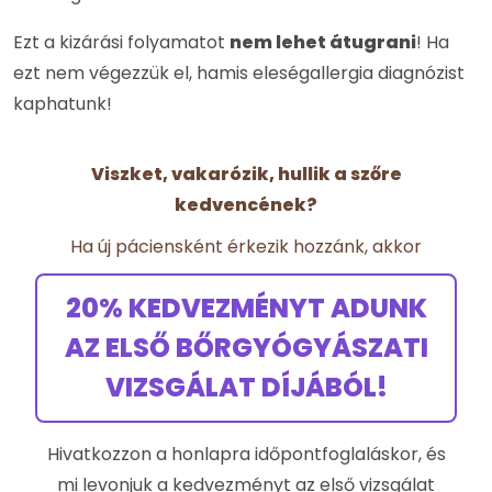
Ezt a kizárási folyamatot
nem lehet átugrani
! Ha
ezt nem végezzük el, hamis eleségallergia diagnózist
kaphatunk!
Viszket, vakarózik, hullik a szőre
kedvencének?
Ha új páciensként érkezik hozzánk, akkor
20% KEDVEZMÉNYT ADUNK
AZ ELSŐ BŐRGYÓGYÁSZATI
VIZSGÁLAT DÍJÁBÓL!
Hivatkozzon a honlapra időpontfoglaláskor, és
mi levonjuk a kedvezményt az első vizsgálat