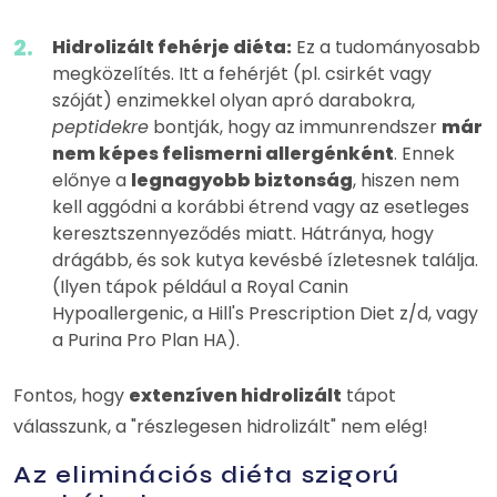
Hidrolizált fehérje diéta:
Ez a tudományosabb
megközelítés. Itt a fehérjét (pl. csirkét vagy
szóját) enzimekkel olyan apró darabokra,
peptidekre
bontják, hogy az immunrendszer
már
nem képes felismerni allergénként
. Ennek
előnye a
legnagyobb biztonság
, hiszen nem
kell aggódni a korábbi étrend vagy az esetleges
keresztszennyeződés miatt. Hátránya, hogy
drágább, és sok kutya kevésbé ízletesnek találja.
(Ilyen tápok például a Royal Canin
Hypoallergenic, a Hill's Prescription Diet z/d, vagy
a Purina Pro Plan HA).
Fontos, hogy
extenzíven hidrolizált
tápot
válasszunk, a "részlegesen hidrolizált" nem elég!
Az eliminációs diéta szigorú