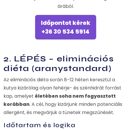
árából.
Időpontot kérek
+36 30 534 5914
2. LÉPÉS – eliminációs
diéta (aranystandard)
Az eliminációs diéta során 8-12 héten keresztül a
kutya kizárólag olyan fehérje- és szénhidrát forrást
kap, amelyet
életében soha nem fogyasztott
korábban
. A cél, hogy kizárjunk minden potenciális
allergént, és megvárjuk a tünetek megszűnését.
Időtartam és logika