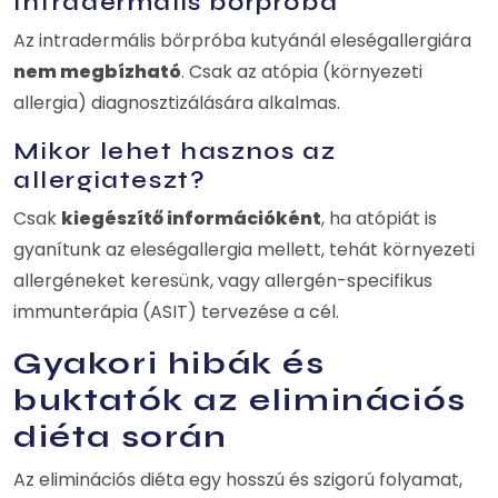
Intradermális bőrpróba
Az intradermális bőrpróba kutyánál eleségallergiára
nem megbízható
. Csak az atópia (környezeti
allergia) diagnosztizálására alkalmas.
Mikor lehet hasznos az
allergiateszt?
Csak
kiegészítő információként
, ha atópiát is
gyanítunk az eleségallergia mellett, tehát környezeti
allergéneket keresünk, vagy allergén-specifikus
immunterápia (ASIT) tervezése a cél.
Gyakori hibák és
buktatók az eliminációs
diéta során
Az eliminációs diéta egy hosszú és szigorú folyamat,