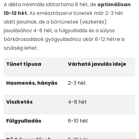
A diéta minimális időtartama 8 hét, de
optimálisan
10-12 hét.
Az emésztőszervi tünetek már 2-3 hét
alatt javulnak, de a bőrtünetek (viszketés)
javulásához 4-8 hét, a fülgyulladás és a súlyos
bőrkárosodások gyógyulásához akár 8-12 hétre is
szükség lehet.
Tünet típusa
Várható javulás ideje
Hasmenés, hányás
2-3 hét
Viszketés
4-8 hét
Fülgyulladás
6-10 hét