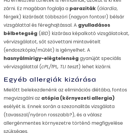
Ha emésztési tünetek is fennállnak, azokat is ki kell
zárni. Ez magában foglalja a
paraziták
(
Giardia
,
férgek) kizárását többszöri (nagyon fontos!) bélsár
vizsgálattal és féreghajtással. A
gyulladásos
bélbetegség
(
IBD
) kizárása képalkotó vizsgálatokat,
vérvizsgálatot, sőt szövettani mintavételt
(endoszkópia/műtét) is igényelhet. A
hasnyálmirigy-elégtelenség
gyanúját speciális
vérvizsgálattal (
cPL/fPL, TLI teszt
) lehet kizárni.
Egyéb allergiák kizárása
Mielőtt belekezdenénk az eliminációs diétába, fontos
megvizsgálni az
atópia (környezeti allergia)
esélyét is. Ennek során a szezonalitás vizsgálata
(tavasszal/nyáron rosszabb?), és a válasz
allergénmentes környezetre történő megfigyelése
szükséges.