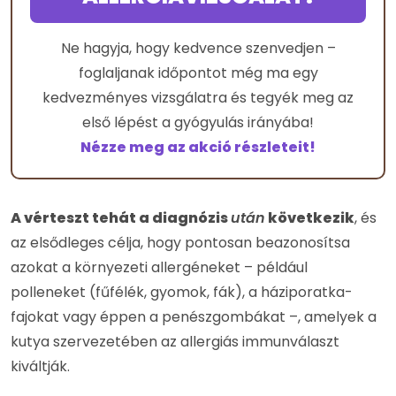
Ne hagyja, hogy kedvence szenvedjen –
foglaljanak időpontot még ma egy
kedvezményes vizsgálatra és tegyék meg az
első lépést a gyógyulás irányába!
Nézze meg az akció részleteit!
A vérteszt tehát a diagnózis
után
következik
, és
az elsődleges célja, hogy pontosan beazonosítsa
azokat a környezeti allergéneket – például
polleneket (fűfélék, gyomok, fák), a háziporatka-
fajokat vagy éppen a penészgombákat –, amelyek a
kutya szervezetében az allergiás immunválaszt
kiváltják.