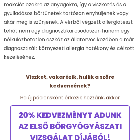
reakciót ezekre az anyagokra, így a viszketés és a
gyulladásos bőrtünetek tartósan enyhüljenek vagy
akár meg is szűnjenek. A vérből végzett allergiateszt
tehát nem egy diagnosztikai csodaszer, hanem egy
nélkülözhetetlen eszköz az állatorvos kezében a már
diagnosztizált környezeti allergia hatékony és célzott
kezeléséhez.
Viszket, vakarózik, hullik a szőre
kedvencének?
Ha új páciensként érkezik hozzánk, akkor
20% KEDVEZMÉNYT ADUNK
AZ ELSŐ BŐRGYÓGYÁSZATI
VIZSGÁLAT DÍJÁBÓL!