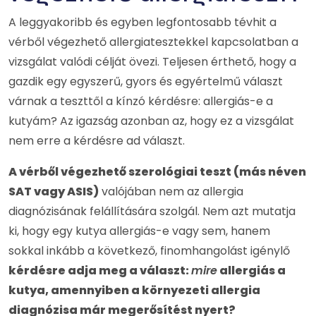
A leggyakoribb és egyben legfontosabb tévhit a
vérből végezhető allergiatesztekkel kapcsolatban a
vizsgálat valódi célját övezi. Teljesen érthető, hogy a
gazdik egy egyszerű, gyors és egyértelmű választ
várnak a teszttől a kínzó kérdésre: allergiás-e a
kutyám? Az igazság azonban az, hogy ez a vizsgálat
nem erre a kérdésre ad választ.
A vérből végezhető szerológiai teszt (más néven
SAT vagy ASIS)
valójában nem az allergia
diagnózisának felállítására szolgál. Nem azt mutatja
ki, hogy egy kutya allergiás-e vagy sem, hanem
sokkal inkább a következő, finomhangolást igénylő
kérdésre adja meg a választ:
mire
allergiás a
kutya, amennyiben a környezeti allergia
diagnózisa már megerősítést nyert?