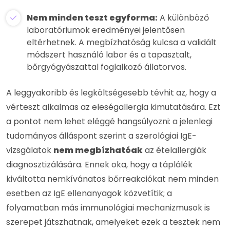
Nem minden teszt egyforma:
A különböző
laboratóriumok eredményei jelentősen
eltérhetnek. A megbízhatóság kulcsa a validált
módszert használó labor és a tapasztalt,
bőrgyógyászattal foglalkozó állatorvos.
A leggyakoribb és legköltségesebb tévhit az, hogy a
vérteszt alkalmas az eleségallergia kimutatására. Ezt
a pontot nem lehet eléggé hangsúlyozni: a jelenlegi
tudományos álláspont szerint a szerológiai IgE-
vizsgálatok
nem megbízhatóak
az ételallergiák
diagnosztizálására. Ennek oka, hogy a táplálék
kiváltotta nemkívánatos bőrreakciókat nem minden
esetben az IgE ellenanyagok közvetítik; a
folyamatban más immunológiai mechanizmusok is
szerepet játszhatnak, amelyeket ezek a tesztek nem