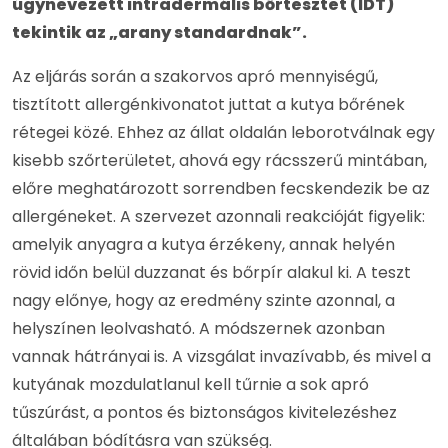
úgynevezett intradermális bőrtesztet (IDT)
tekintik az „arany standardnak”.
Az eljárás során a szakorvos apró mennyiségű,
tisztított allergénkivonatot juttat a kutya bőrének
rétegei közé. Ehhez az állat oldalán leborotválnak egy
kisebb szőrterületet, ahová egy rácsszerű mintában,
előre meghatározott sorrendben fecskendezik be az
allergéneket. A szervezet azonnali reakcióját figyelik:
amelyik anyagra a kutya érzékeny, annak helyén
rövid időn belül duzzanat és bőrpír alakul ki. A teszt
nagy előnye, hogy az eredmény szinte azonnal, a
helyszínen leolvasható. A módszernek azonban
vannak hátrányai is. A vizsgálat invazívabb, és mivel a
kutyának mozdulatlanul kell tűrnie a sok apró
tűszúrást, a pontos és biztonságos kivitelezéshez
általában bódításra van szükség.