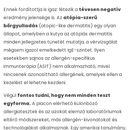
Ennek fordítottja is igaz: létezik a
tévesen negatív
eredmény jelensége is. Az
atópia-szerű
bőrgyulladás
(atopic-like dermatitis) egy olyan
állapot, amelyben a kutya az atópiás dermatitis
minden jellegzetes tünetét mutatja, a vérvizsgálat
mégsem igazol emelkedett IgE-szintet. Ilyen
esetekben sajnos az allergén-specifikus
immunterápia (ASIT) nem alkalmazható, mivel
nincsenek azonosítható allergének, amelyek ellen a
kezelést el lehetne kezdeni.
Végül
fontos tudni, hogy nem minden teszt
egyforma.
A piacon elérhető különböző
allergiatesztek és az azokat elemző laboratóriumok
eltérő módszereket, más allergén-kivonatokat és
technológiákat alkalmaznak. Egy amerikai tanulmány,