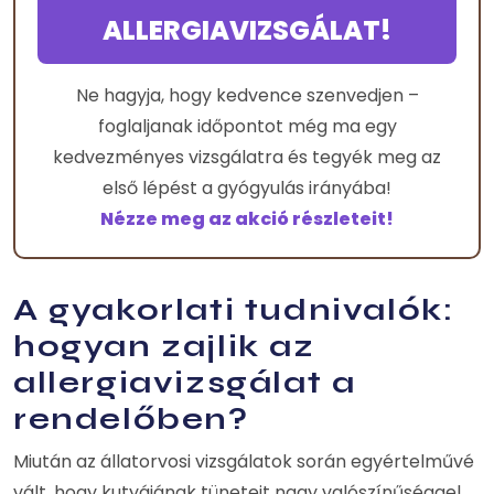
ALLERGIAVIZSGÁLAT!
Ne hagyja, hogy kedvence szenvedjen –
foglaljanak időpontot még ma egy
kedvezményes vizsgálatra és tegyék meg az
első lépést a gyógyulás irányába!
Nézze meg az akció részleteit!
A gyakorlati tudnivalók:
hogyan zajlik az
allergiavizsgálat a
rendelőben?
Miután az állatorvosi vizsgálatok során egyértelművé
vált, hogy kutyájának tüneteit nagy valószínűséggel