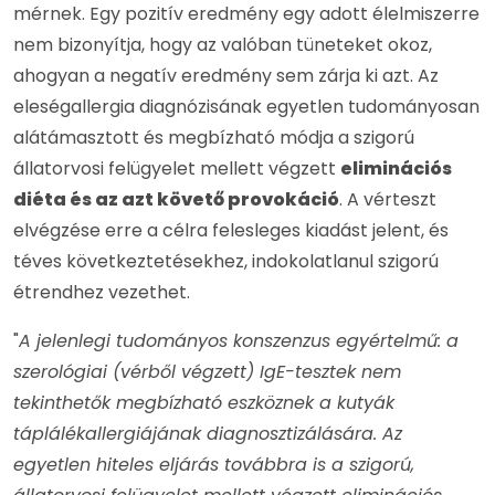
mérnek. Egy pozitív eredmény egy adott élelmiszerre
nem bizonyítja, hogy az valóban tüneteket okoz,
ahogyan a negatív eredmény sem zárja ki azt. Az
eleségallergia diagnózisának egyetlen tudományosan
alátámasztott és megbízható módja a szigorú
állatorvosi felügyelet mellett végzett
eliminációs
diéta és az azt követő provokáció
. A vérteszt
elvégzése erre a célra felesleges kiadást jelent, és
téves következtetésekhez, indokolatlanul szigorú
étrendhez vezethet.
"
A jelenlegi tudományos konszenzus egyértelmű: a
szerológiai (vérből végzett) IgE-tesztek nem
tekinthetők megbízható eszköznek a kutyák
táplálékallergiájának diagnosztizálására. Az
egyetlen hiteles eljárás továbbra is a szigorú,