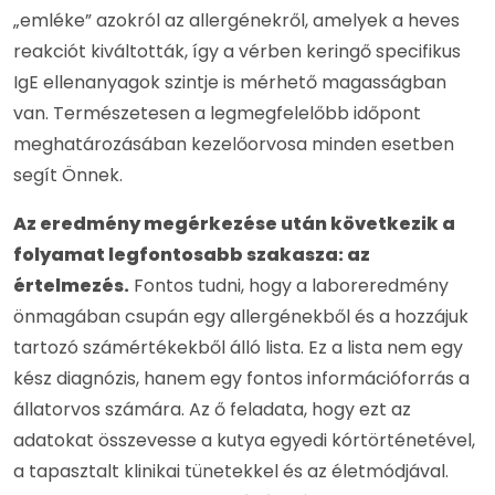
„emléke” azokról az allergénekről, amelyek a heves
reakciót kiváltották, így a vérben keringő specifikus
IgE ellenanyagok szintje is mérhető magasságban
van. Természetesen a legmegfelelőbb időpont
meghatározásában kezelőorvosa minden esetben
segít Önnek.
Az eredmény megérkezése után következik a
folyamat legfontosabb szakasza: az
értelmezés.
Fontos tudni, hogy a laboreredmény
önmagában csupán egy allergénekből és a hozzájuk
tartozó számértékekből álló lista. Ez a lista nem egy
kész diagnózis, hanem egy fontos információforrás a
állatorvos számára. Az ő feladata, hogy ezt az
adatokat összevesse a kutya egyedi kórtörténetével,
a tapasztalt klinikai tünetekkel és az életmódjával.