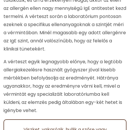
találkozik, és arra érzékenyen reagál, akkor az ellen
az allergén ellen nagy mennyiségű IgE antitestet kezd
termelni. A vérteszt során a laboratórium pontosan
ezeknek a specifikus ellenanyagoknak a szintjét méri
a vérmintában. Minél magasabb egy adott allergénre
az IgE szint, annál valószínűbb, hogy az felelős a
klinikai tünetekért.
A vérteszt egyik legnagyobb előnye, hogy a legtöbb
allergiakezelésre használt gyógyszer jóval kisebb
mértékben befolyásolja az eredményét. Hátránya
ugyanakkor, hogy az eredményre várni kell, mivel a
vérmintát egy specializált laboratóriumba kell
küldeni, az elemzés pedig általában egy-két hetet is
igénybe vehet.
Viszket, vakarózik, hullik a szőre vagy