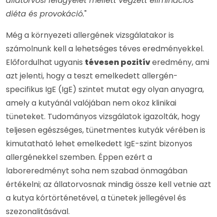
állatorvosi felügyelet mellett végzett eliminációs
diéta és provokáció.
"
Még a környezeti allergének vizsgálatakor is
számolnunk kell a lehetséges téves eredményekkel.
Előfordulhat ugyanis
tévesen pozitív
eredmény, ami
azt jelenti, hogy a teszt emelkedett allergén-
specifikus IgE (IgE) szintet mutat egy olyan anyagra,
amely a kutyánál valójában nem okoz klinikai
tüneteket. Tudományos vizsgálatok igazolták, hogy
teljesen egészséges, tünetmentes kutyák vérében is
kimutatható lehet emelkedett IgE-szint bizonyos
allergénekkel szemben. Éppen ezért a
laboreredményt soha nem szabad önmagában
értékelni; az állatorvosnak mindig össze kell vetnie azt
a kutya kórtörténetével, a tünetek jellegével és
szezonalitásával.