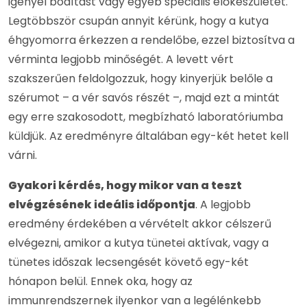
igényel bódítást vagy egyéb speciális előkészületet.
Legtöbbször csupán annyit kérünk, hogy a kutya
éhgyomorra érkezzen a rendelőbe, ezzel biztosítva a
vérminta legjobb minőségét. A levett vért
szakszerűen feldolgozzuk, hogy kinyerjük belőle a
szérumot – a vér savós részét –, majd ezt a mintát
egy erre szakosodott, megbízható laboratóriumba
küldjük. Az eredményre általában egy-két hetet kell
várni.
Gyakori kérdés, hogy mikor van a teszt
elvégzésének ideális időpontja
. A legjobb
eredmény érdekében a vérvételt akkor célszerű
elvégezni, amikor a kutya tünetei aktívak, vagy a
tünetes időszak lecsengését követő egy-két
hónapon belül. Ennek oka, hogy az
immunrendszernek ilyenkor van a legélénkebb