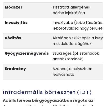
Módszer
Tisztított allergének
bőrbe injektálása
Invazivitás
Invazívabb (több tűszúrás, s
leborotválása nagy területe
Bódítás
Általában szükséges a kutya
mozdulatlanságához
Gyógyszermegvonás
Szükséges (pl. szteroidok,
antihisztaminok)
Eredmény
Azonnal, a helyszínen
leolvasható
Intradermális bőrtesztet (IDT)
Az állatorvosi bőrgyógyászatban régóta az