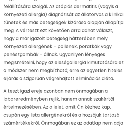
felállítására szolgál. Az atópiás dermatitis (vagyis a
környezeti allergia) diagnózisát az állatorvos a klinikai
tünetek és más betegségek kizárása alapján állapítja
meg. A vérteszt ezt követően arra adhat választ,
hogy a már igazolt betegség hátterében mely
környezeti allergének – pollenek, poratkák vagy
penészgombák – állnak. Ugyanilyen lényeges
megismételni, hogy az eleségallergia kimutatására ez
a módszer nem megbízható; erre az egyetlen hiteles
eljárás a szigorúan végrehajtott eliminációs diéta.
A teszt igazi ereje azonban nem önmagában a
laboreredményben rejlik, hanem annak szakértői
értelmezésében. Az a lelet, amit Ön kézhez kap,
csupán egy lista allergénekről és a hozzájuk tartozó
számértékekről. Önmagában ez az adatlap nem adja