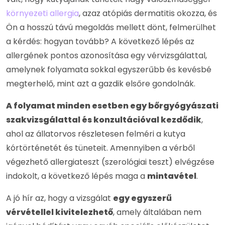
környezeti allergia
, azaz atópiás dermatitis okozza, és
Ön a hosszú távú megoldás mellett dönt, felmerülhet
a kérdés: hogyan tovább? A következő lépés az
allergének pontos azonosítása egy vérvizsgálattal,
amelynek folyamata sokkal egyszerűbb és kevésbé
megterhelő, mint azt a gazdik elsőre gondolnák.
A folyamat minden esetben egy bőrgyógyászati
szakvizsgálattal és konzultációval kezdődik
,
ahol az állatorvos részletesen felméri a kutya
kórtörténetét és tüneteit. Amennyiben a vérből
végezhető allergiateszt (szerológiai teszt) elvégzése
indokolt, a következő lépés maga a
mintavétel
.
A jó hír az, hogy a vizsgálat
egy egyszerű
vérvétellel kivitelezhető
, amely általában nem