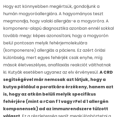
Hogy ezt könnyebben megértsük, gondoljunk a
humán mogyoróallergiára. A hagyományos teszt
megmondja, hogy valaki allergiás-e a mogyoróra. A
komponens-alapú diagnosztika azonban ennél sokkal
tovább megy: képes azonosítani, hogy a mogyorón
belül pontosan melyik fehérjemolekulára
(komponensre) allergiás a páciens. Ez azért óriási
különbség, mert egyes fehérjék csak enyhe, míg
mások életveszélyes, anafilaxiás reakciót válthatnak
ki. Kutyák esetében ugyanez az elv érvényesül.
A CRD
segítségével már nemcsak azt látjuk, hogy a
kutya például a poratkára érzékeny, hanem azt
is, hogy az atkán belüli melyik specifikus
fehérjére (mint a rCan f 1 vagy rFel d 1 allergén
komponensek) ad az immunrendszere túlzott
választ
. Ez a részletesség segít megkülönböztetni a