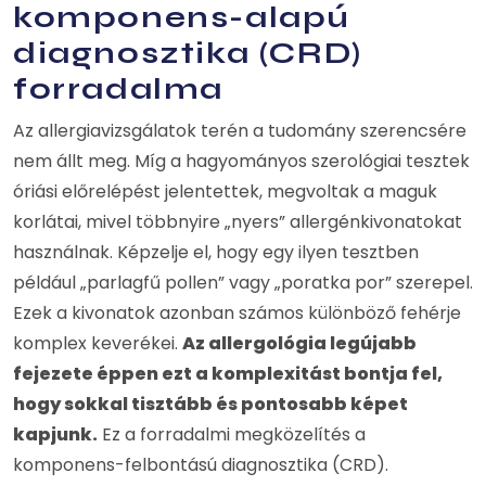
komponens-alapú
diagnosztika (CRD)
forradalma
Az allergiavizsgálatok terén a tudomány szerencsére
nem állt meg. Míg a hagyományos szerológiai tesztek
óriási előrelépést jelentettek, megvoltak a maguk
korlátai, mivel többnyire „nyers” allergénkivonatokat
használnak. Képzelje el, hogy egy ilyen tesztben
például „parlagfű pollen” vagy „poratka por” szerepel.
Ezek a kivonatok azonban számos különböző fehérje
komplex keverékei.
Az allergológia legújabb
fejezete éppen ezt a komplexitást bontja fel,
hogy sokkal tisztább és pontosabb képet
kapjunk.
Ez a forradalmi megközelítés a
komponens-felbontású diagnosztika (CRD).