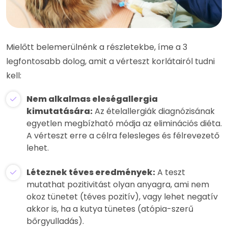
Mielőtt belemerülnénk a részletekbe, íme a 3
legfontosabb dolog, amit a vérteszt korlátairól tudni
kell:
Nem alkalmas eleségallergia
kimutatására:
Az ételallergiák diagnózisának
egyetlen megbízható módja az eliminációs diéta.
A vérteszt erre a célra felesleges és félrevezető
lehet.
Léteznek téves eredmények:
A teszt
mutathat pozitivitást olyan anyagra, ami nem
okoz tünetet (téves pozitív), vagy lehet negatív
akkor is, ha a kutya tünetes (atópia-szerű
bőrgyulladás).