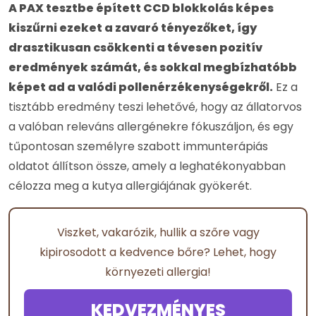
A PAX tesztbe épített CCD blokkolás képes
kiszűrni ezeket a zavaró tényezőket, így
drasztikusan csökkenti a tévesen pozitív
eredmények számát, és sokkal megbízhatóbb
képet ad a valódi pollenérzékenységekről.
Ez a
tisztább eredmény teszi lehetővé, hogy az állatorvos
a valóban releváns allergénekre fókuszáljon, és egy
tűpontosan személyre szabott immunterápiás
oldatot állítson össze, amely a leghatékonyabban
célozza meg a kutya allergiájának gyökerét.
Viszket, vakarózik, hullik a szőre vagy
kipirosodott a kedvence bőre? Lehet, hogy
környezeti allergia!
KEDVEZMÉNYES