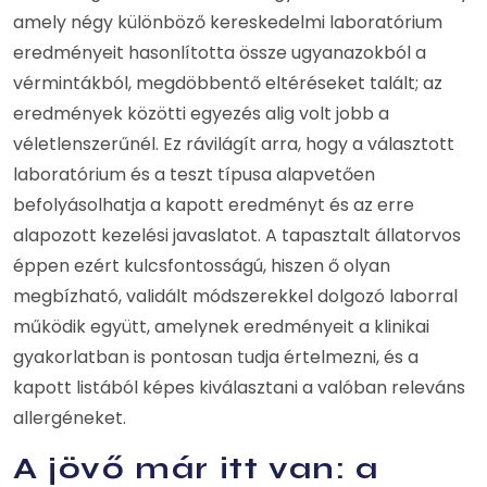
amely négy különböző kereskedelmi laboratórium
eredményeit hasonlította össze ugyanazokból a
vérmintákból, megdöbbentő eltéréseket talált; az
eredmények közötti egyezés alig volt jobb a
véletlenszerűnél. Ez rávilágít arra, hogy a választott
laboratórium és a teszt típusa alapvetően
befolyásolhatja a kapott eredményt és az erre
alapozott kezelési javaslatot. A tapasztalt állatorvos
éppen ezért kulcsfontosságú, hiszen ő olyan
megbízható, validált módszerekkel dolgozó laborral
működik együtt, amelynek eredményeit a klinikai
gyakorlatban is pontosan tudja értelmezni, és a
kapott listából képes kiválasztani a valóban releváns
allergéneket.
A jövő már itt van: a