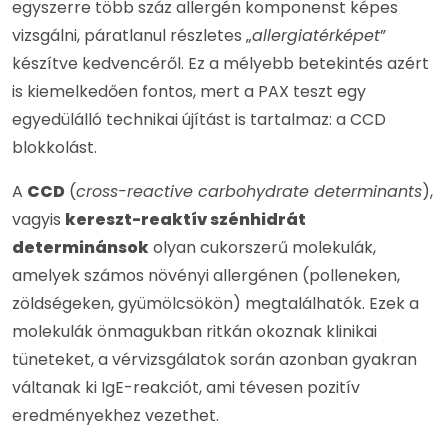
egyszerre több száz allergén komponenst képes
vizsgálni, páratlanul részletes „
allergiatérképet
”
készítve kedvencéről. Ez a mélyebb betekintés azért
is kiemelkedően fontos, mert a PAX teszt egy
egyedülálló technikai újítást is tartalmaz: a CCD
blokkolást.
A
CCD
(
cross-reactive carbohydrate determinants
),
vagyis
kereszt-reaktív szénhidrát
determinánsok
olyan cukorszerű molekulák,
amelyek számos növényi allergénen (polleneken,
zöldségeken, gyümölcsökön) megtalálhatók. Ezek a
molekulák önmagukban ritkán okoznak klinikai
tüneteket, a vérvizsgálatok során azonban gyakran
váltanak ki IgE-reakciót, ami tévesen pozitív
eredményekhez vezethet.