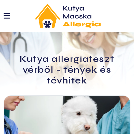
etbemutatók
ie
Kutya allergiateszt
vérből - tények és
tévhitek